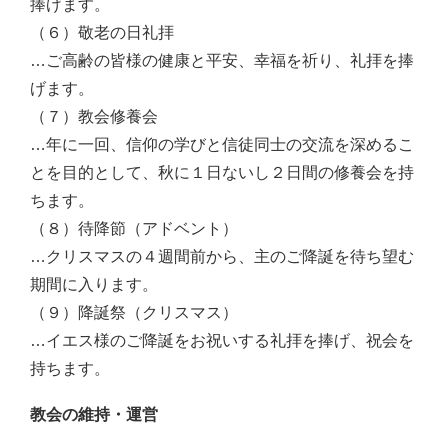
捧げます。
（６）敬老の日礼拝
…ご高齢の皆様の健康と平安、幸福を祈り、礼拝を捧
げます。
（７）教会修養会
…年に一回、信仰の学びと信徒同士の交流を深めるこ
とを目的として、秋に１日ないし２日間の修養会を持
ちます。
（８）待降節（アドベント）
…クリスマスの４週間前から、主のご降誕を待ち望む
期間に入ります。
（９）降誕祭（クリスマス）
…イエス様のご降誕をお祝いする礼拝を捧げ、祝会を
持ちます。
教会の維持・運営