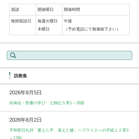
面談
開催曜日
開催時間
牧師面談日
毎週火曜日
午後
木曜日
（予め電話にて御連絡下さい）
検
索:
説教集
2026年8月5日
祈祷会・聖書の学び 士師記５章1～18節
2026年8月2日
平和聖日礼拝「萎えた手、衰えた膝」ヘブライ人への手紙１２章3
～13節