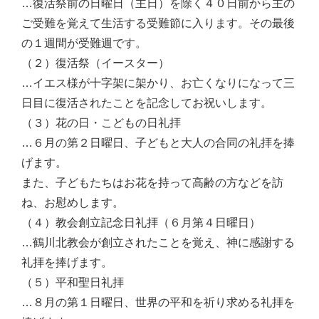
…復活祭前の日曜日（主日）を除く４０日前から主の
ご受難を覚えて生活する受難節に入ります。その最後
の１週間が受難週です。
（２）復活祭（イースター）
…イエス様が十字架に架かり、お亡くなりになって三
日目に復活されたことを記念してお祝いします。
（３）花の日・こどもの日礼拝
…６月の第２日曜日、子どもと大人の合同の礼拝を捧
げます。
また、子どもたちはお花を持って高齢の方などを訪
ね、お慰めします。
（４）教会創立記念日礼拝（６月第４日曜日）
…鶴川北教会が創立されたことを覚え、神に感謝する
礼拝を捧げます。
（５）平和聖日礼拝
…８月の第１日曜日、世界の平和を祈り求める礼拝を