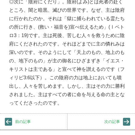
◎次に「陰府にくだり」。陰府(よみ)とは死者の赴く
ところ、闇と暗黒、滅びの世界です。なぜ、主は陰府
に行かれたのか。それは「獄に捕らわれている霊たち
の所に行き、(救い・福音を)宣べ伝えるため」(Ⅰペト
ロ3：19)です。主は死後、苦しむ人々を救うために陰
府にくだされたのです。それほどまでに主の憐れみは
深いのです。そのようにして「天上のもの、地上のも
の、地下のもの」が主の御名にひざまずき「イエス・
キリストは主である」と宣べて神を讃えるのです（フ
ィリピ3:6以下）。この陰府の力は地上においても噴
出し、人々を苦しめます。しかし、主はその力に勝利
されました。主はすべての者に命を与える命の主とな
ってくださったのです。
前の記事
次の記事