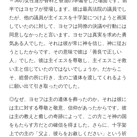
～56の女性達が香料と香油の準備をした場面です。前
半ではヨセフが登場します。彼は最高法院の議員でし
たが、他の議員が主イエスを十字架につけようと画策
していたのに対して、ヨセフは同僚の決議や行動には
同意しなかったと言います。ヨセフは真実を求めた勇
気ある人でした。それは彼が常に神を信じ、神に従お
うとしたからです。その意味で彼は「善良で正しい
人」でした。彼は主イエスを尊敬し、主イエスこそ救
い主と信じていたのではないでしょうか。だからこ
そ、総督の所に行き、主のご遺体を渡してくれるよう
に願い出て引き取ったのでした。
◎なぜ、ヨセフは主の遺体を葬ったのか。それは彼に
は主に対する尊敬と敬意、信仰があったからです。彼
は主の教えと癒しの奇跡によって、この方こそ神の国
をもたらす方だとの確信を得ました。さらに、十字架
上での主の「父よ、彼らをお赦しください」という祈