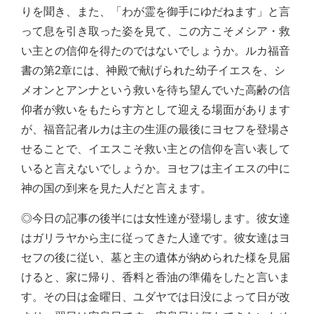
りを聞き、また、「わが霊を御手にゆだねます」と言
って息を引き取った姿を見て、この方こそメシア・救
い主との信仰を得たのではないでしょうか。ルカ福音
書の第2章には、神殿で献げられた幼子イエスを、シ
メオンとアンナという救いを待ち望んでいた高齢の信
仰者が救いをもたらす方として迎える場面があります
が、福音記者ルカは主の生涯の最後にヨセフを登場さ
せることで、イエスこそ救い主との信仰を言い表して
いると言えないでしょうか。ヨセフは主イエスの中に
神の国の到来を見た人だと言えます。
◎今日の記事の後半には女性達が登場します。彼女達
はガリラヤから主に従ってきた人達です。彼女達はヨ
セフの後に従い、墓と主の遺体が納められた様を見届
けると、家に帰り、香料と香油の準備をしたと言いま
す。その日は金曜日、ユダヤでは日没によって日が改