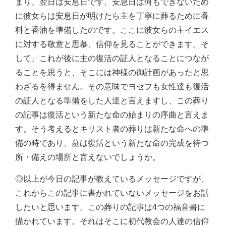
まり、翌日は安息日です。安息日は何もできないため
に彼女らは安息日が明けたら主を丁寧に葬るために香
料と香油を準備したのです。ここに彼女らの主イエス
に対する敬意と思慕、信仰を見ることができます。そ
して、これが後に主の復活の証人となることにつなが
ることを思うと、そこには神様の御計画があったと思
わざるを得ません。その意味でヨセフも女性達も復活
の証人となる準備をした人達と言えますし、この葬り
の記事は復活という新たな命の始まりの序曲と言えま
す。そう考えるとキリスト者の葬りは新たな命への準
備の時であり、墓は復活という新たな命の完成を待つ
所・備えの場所と言えないでしょうか。
◎以上が今日の記事が教えているメッセージですが、
これからこの記事に書かれていないメッセージをお話
したいと思います。この葬りの記事は4つの福音書に
描かれています。それはそこに初代教会の人達の信仰