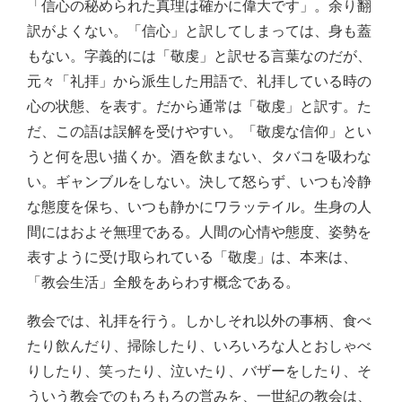
「信心の秘められた真理は確かに偉大です」。余り翻
訳がよくない。「信心」と訳してしまっては、身も蓋
もない。字義的には「敬虔」と訳せる言葉なのだが、
元々「礼拝」から派生した用語で、礼拝している時の
心の状態、を表す。だから通常は「敬虔」と訳す。た
だ、この語は誤解を受けやすい。「敬虔な信仰」とい
うと何を思い描くか。酒を飲まない、タバコを吸わな
い。ギャンブルをしない。決して怒らず、いつも冷静
な態度を保ち、いつも静かにワラッテイル。生身の人
間にはおよそ無理である。人間の心情や態度、姿勢を
表すように受け取られている「敬虔」は、本来は、
「教会生活」全般をあらわす概念である。
教会では、礼拝を行う。しかしそれ以外の事柄、食べ
たり飲んだり、掃除したり、いろいろな人とおしゃべ
りしたり、笑ったり、泣いたり、バザーをしたり、そ
ういう教会でのもろもろの営みを、一世紀の教会は、