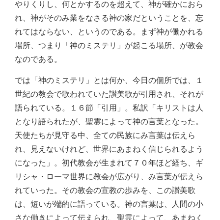
やりくりし、何とかするのを超えて、神が確かにおら
れ、神がそのみ業をなさる神の家だということを、忘
れてはならない、というのである。まず神が働かれる
場所、つまり「神のミステリ」が起こる場所、が教会
なのである。
では「神のミステリ」とは何か、今日の個所では、１
世紀の教会で歌われていた讃美歌が引用され、それが
語られている。１６節「引用」。私訳「キリストは人
となり語られたが、聖霊によって神の言葉となった。
天使たちが見守る中、全ての民族にみ言葉は伝えら
れ、見えないけれど、世界にあまねく信じられるよう
になった」。初代教会が生まれて７０年ほど経ち、ギ
リシャ・ローマ世界に教会が広がり、み言葉が伝えら
れていった。その教会の宣教の歩みを、この讃美歌
は、短いが端的に語っている。神の言葉は、人間の小
さな働きによって伝えられ、聖霊によって、あまねく