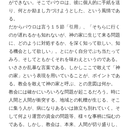
ができない。そこでパウロは、彼に個人的に手紙を送
り、何とか励まし力づけようとした、という風情であ
る。
だからパウロは言う１５節「引用」、「そちらに行く
のが遅れるかも知れないが、神の家に生じて来る問題
に、どのように対処するか、を深く知って欲しい、知
る機会として欲しい」。とにかく自分でぶち当たって
みろ、そしてともかくそれを味わえというのである。
いささか乱暴な言葉である。しかしここで敢えて「神
の家」という表現を用いていることが、ポイントであ
る。教会を敢えて神の家と呼ぶ、との意図は何か。
教会には確かにいろいろな問題が起こるだろう。時に
人間と人間が衝突する、地域との軋轢が生じる、そこ
に集う人が、病になりあるいは旅立ち別れていく。そ
して何より運営の資金の問題等、様々な事柄に悩むの
である。しかし、教会は、本来、人間が切り盛りし、