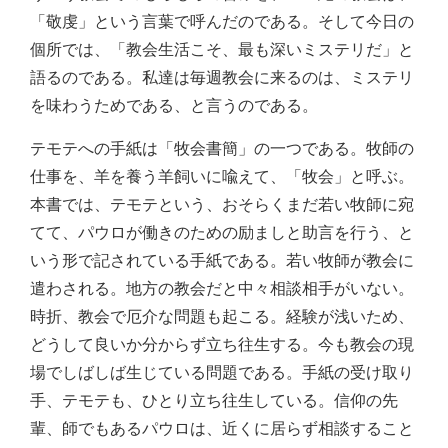
「敬虔」という言葉で呼んだのである。そして今日の
個所では、「教会生活こそ、最も深いミステリだ」と
語るのである。私達は毎週教会に来るのは、ミステリ
を味わうためである、と言うのである。
テモテへの手紙は「牧会書簡」の一つである。牧師の
仕事を、羊を養う羊飼いに喩えて、「牧会」と呼ぶ。
本書では、テモテという、おそらくまだ若い牧師に宛
てて、パウロが働きのための励ましと助言を行う、と
いう形で記されている手紙である。若い牧師が教会に
遣わされる。地方の教会だと中々相談相手がいない。
時折、教会で厄介な問題も起こる。経験が浅いため、
どうして良いか分からず立ち往生する。今も教会の現
場でしばしば生じている問題である。手紙の受け取り
手、テモテも、ひとり立ち往生している。信仰の先
輩、師でもあるパウロは、近くに居らず相談すること