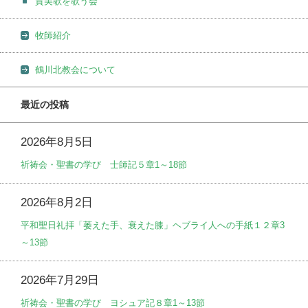
賛美歌を歌う会
牧師紹介
鶴川北教会について
最近の投稿
2026年8月5日
祈祷会・聖書の学び 士師記５章1～18節
2026年8月2日
平和聖日礼拝「萎えた手、衰えた膝」ヘブライ人への手紙１２章3
～13節
2026年7月29日
祈祷会・聖書の学び ヨシュア記８章1～13節