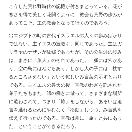
こうした荒れ野時代の記憶が付きまとっている。花が
寒さを得て美しく花開くように、教会も荒野の歩みが
あってこそ、主の教会となって行くのであろう。
出エジプトの時の古代イスラエルの人々の歩みばかり
ではない。主イエスの宣教も、同じであった。主はガ
リラヤのナザレが故郷であったが、その公生涯の歩み
は、まさに「旅人」のそれであった。「狐には穴があ
り、空の鳥にはねぐらあり。しかし人の子には、枕す
るところさえない」という侘しいみ言葉の示すとおり
である。主イエスの昇天の後、宣教のわざを託された
弟子たちもまた、師の働きに倣って、さまざまな場所
に遣わされて、つまり「旅」をしながら、あるいは迫
害を逃れるためにやむなく「移動」しつつ、み言葉を
伝えて行ったのである。宣教は常に「旅」と共にあっ
た、ということができるだろう。