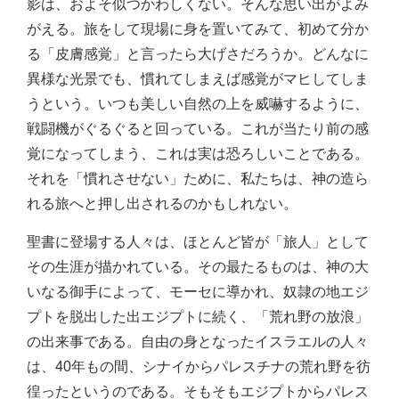
影は、およそ似つかわしくない。そんな思い出がよみ
がえる。旅をして現場に身を置いてみて、初めて分か
る「皮膚感覚」と言ったら大げさだろうか。どんなに
異様な光景でも、慣れてしまえば感覚がマヒしてしま
うという。いつも美しい自然の上を威嚇するように、
戦闘機がぐるぐると回っている。これが当たり前の感
覚になってしまう、これは実は恐ろしいことである。
それを「慣れさせない」ために、私たちは、神の造ら
れる旅へと押し出されるのかもしれない。
聖書に登場する人々は、ほとんど皆が「旅人」として
その生涯が描かれている。その最たるものは、神の大
いなる御手によって、モーセに導かれ、奴隷の地エジ
プトを脱出した出エジプトに続く、「荒れ野の放浪」
の出来事である。自由の身となったイスラエルの人々
は、40年もの間、シナイからパレスチナの荒れ野を彷
徨ったというのである。そもそもエジプトからパレス