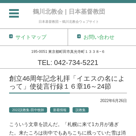
鶴川北教会 | 日本基督教団
日本基督教団 – 鶴川北教会ウェブサイト
サイトマップ
お問い合わせ
195-0051 東京都町田市真光寺町１３３８−６
TEL: 042-734-5221
コンテンツに移動
創立46周年記念礼拝「イエスの名によ
って」使徒言行録１６章16～24節
2022年6月26日
2022説教集-田中牧師
新着情報
説教集
こういう文章を読んだ。「札幌に来て1カ月が過ぎ
た。来たころは街中でもあちこちに残っていた雪は消