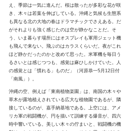
え、季節は一気に進んだ。桜は散ったが多彩な花が咲
き、木々は若葉を伸ばしている。沖縄と気候も生態系
も異なる北の大地の春はドラマチックでさえある。だ
がそれよりも強く感じたのは空が静かなことだ。そ
う、いま暮らす場所にはオスプレイも軍用ジェット機
も飛んで来ない。飛ぶのはカラスくらいだ。夜がこれ
ほど静かだったのかと改めて思った。米軍機を毎日う
るさいとは感じつつも、感覚は麻ひしかけていた。人
の感覚とは「慣れる」ものだ」（河原恭一5月12日付
「南風」）。
沖縄の空、例えば「東南植物楽園」は、南国の木々や
草木が露地植えされている広大な植物園であるが、隣
接しているのが、嘉手納基地である。上空には、アメ
リカ軍の戦闘機が、円を描いて訓練する爆音が、四六
時中響いている。美しい木々の佇まいと、戦闘機の機