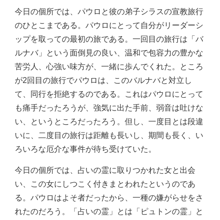
今日の個所では、パウロと彼の弟子シラスの宣教旅行
のひとこまである。パウロにとって自分がリーダーシ
ップを取っての最初の旅である。一回目の旅行は「バ
ルナバ」という面倒見の良い、温和で包容力の豊かな
苦労人、心強い味方が、一緒に歩んでくれた。ところ
が2回目の旅行でパウロは、このバルナバと対立し
て、同行を拒絶するのである。これはパウロにとって
も痛手だったろうが、強気に出た手前、弱音は吐けな
い、というところだったろう。但し、一度目とは段違
いに、二度目の旅行は距離も長いし、期間も長く、い
ろいろな厄介な事件が待ち受けていた。
今日の個所では、占いの霊に取りつかれた女と出会
い、この女にしつこく付きまとわれたというのであ
る。パウロはよそ者だったから、一種の嫌がらせをさ
れたのだろう。「占いの霊」とは「ピュトンの霊」と