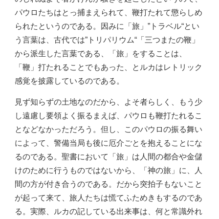
パウロたちはとっ捕まえられて、鞭打たれて懲らしめ
られたというのである。因みに「旅」”トラベル“とい
う言葉は、古代では”トリパリウム“「三つまたの鞭」
から派生した言葉である、「旅」をすることは、
「鞭」打たれることでもあった、とルカはレトリック
感覚を披露しているのである。
見ず知らずの土地なのだから、よそ者らしく、もう少
し遠慮し要領よく振るまえば、パウロも鞭打たれるこ
となどなかっただろう。但し、このパウロの振る舞い
によって、警備当局も後に厄介ごとを抱えることにな
るのである。聖書において「旅」は人間の都合や金儲
けのために行うものではないから、「神の旅」に、人
間の方が付き合うのである。だから突拍子もないこと
が起って来て、旅人たちは慌てふためきもするのであ
る。実際、ルカの記している出来事は、何と常識外れ