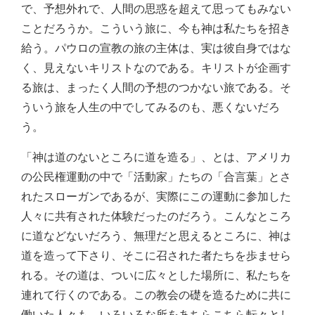
で、予想外れで、人間の思惑を超えて思ってもみない
ことだろうか。こういう旅に、今も神は私たちを招き
給う。パウロの宣教の旅の主体は、実は彼自身ではな
く、見えないキリストなのである。キリストが企画す
る旅は、まったく人間の予想のつかない旅である。そ
ういう旅を人生の中でしてみるのも、悪くないだろ
う。
「神は道のないところに道を造る」、とは、アメリカ
の公民権運動の中で「活動家」たちの「合言葉」とさ
れたスローガンであるが、実際にこの運動に参加した
人々に共有された体験だったのだろう。こんなところ
に道などないだろう、無理だと思えるところに、神は
道を造って下さり、そこに召された者たちを歩ませら
れる。その道は、ついに広々とした場所に、私たちを
連れて行くのである。この教会の礎を造るために共に
働いた人々も、いろいろな所をあちらこちら転々とし