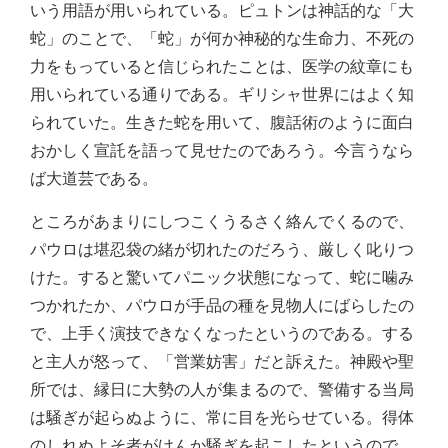
いう用語が用いられている。ピュトンは神話的な「大
蛇」のことで、「蛇」が何か神秘的な生命力、不死の
力をもっていると信じられたことは、医学の紋章にも
用いられている通りである。ギリシャ世界にはよく知
られていた。生きた蛇を用いて、腹話術のように面白
おかしく宣託を語って見せたのであろう。今言うなら
ば大道芸である。
ところがあまりにしつこくうるさく絡んでくるので、
パウロは堪忍袋の緒が切れたのだろう、厳しく叱りつ
けた。すると驚いてパニック状態になって、蛇に噛み
つかれたか、パウロが手品の種を見物人にばらしたの
で、上手く演技できなくなったというのである。する
と主人が怒って、「営業妨害」だと訴えた。神殿や聖
所では、縁日に大勢の人が集まるので、警備する当局
は騒ぎが起らぬように、常に目を光らせている。得体
のしれぬよそ者がけんか騒ぎを起こしたというので、