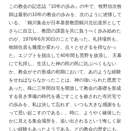
この教会の記念誌『10年の歩み』の中で、牧野信次牧
師は最初の10年の教会の歩みを、次のように述懐して
いる。「鶴川集会が日本基督教団鶴川北伝道所として
さらに自立し、教団の課題を共に負うべく歩み始めた
のが、1976年6月30日のことであった。礼拝場所も、
牧師住居も幾度か変わり、点々とせざるを得なかっ
た。エジプトを脱出して40年間も荒野を放浪し、天幕
にて礼拝し、生活した神の民の民に比ぶべくもない
か、教会がその形成の初期において、あのような経験
をせねばならなかったことは、神の強いられた恩恵で
あった。殊に三年間自宅を開放して教会の基礎を形成
する良き準備の時代を過ごすことを赦された寺沢宅で
の歩みを、私は決して忘れず、いつも大きな感謝をも
って思い起こすのである」。時に、ようやく確保した
かに見える集会場所を、追い出されるという悔しく寂
しい経験もあったようである。どの教会の歴史にも、