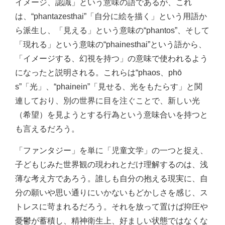
イメージ、認識」という意味の語であるが、これ
は、“phantazesthai”「自分に絵を描く」という用語か
ら派生し、「見える」という意味の“phantos”、そして
「現れる」という意味の“phainesthai”という語から、
「イメージする、幻視を持つ」の意味で使われるよう
になったと説明される。これらは“phaos、phō
s”「光」、“phainein”「見せる、光をもたらす」と関
連しており、別の世界に目を注ぐことで、新しい光
（希望）を見ようとする行為という意味合いを持つと
も言えるだろう。
「ファンタジー」を単に「児童文学」の一つと捉え、
子どもじみた世界観の現われとだけ理解するのは、浅
薄な考え方であろう。誰しも自分の抱える現実に、自
分の願いや思い通りにいかないもどかしさを感じ、ス
トレスに苛まれるだろう。それを放って置けば抑圧や
憂鬱が蓄積し、精神衛生上、好ましい状態ではなくな