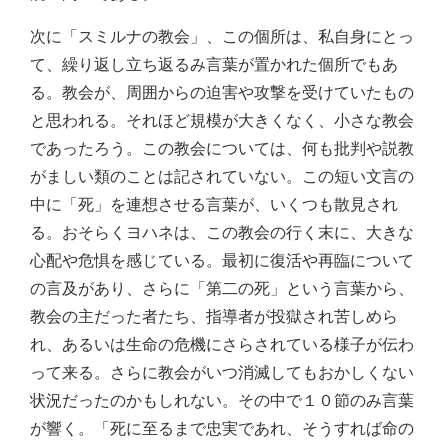
次に「スミルナの教会」、この個所は、私自身にとっ
て、繰り返し立ち返るみ言葉が置かれた個所でもあ
る。教会が、周囲からの迫害や攻撃を受けていたもの
と思われる。それほど規模が大きくなく、小さな教会
であったろう。この教会については、何も批判や説教
がましい類のことは記されていない。この短い文言の
中に「死」を連想させる言葉が、いくつも散見され
る。おそらくヨハネは、この教会の行く末に、大きな
心配や危惧を感じている。最初に復活や再臨について
の言及があり、さらに「第二の死」という言葉から、
教会の主だった者たち、指導者が投獄され苦しめら
れ、あるいは生命の危機にさらされている様子が伝わ
って来る。さらに教会がいつ消滅してもおかしくない
状況だったのかもしれない。その中で１０節のみ言葉
が響く。「死に至るまで忠実であれ、そうすれば命の