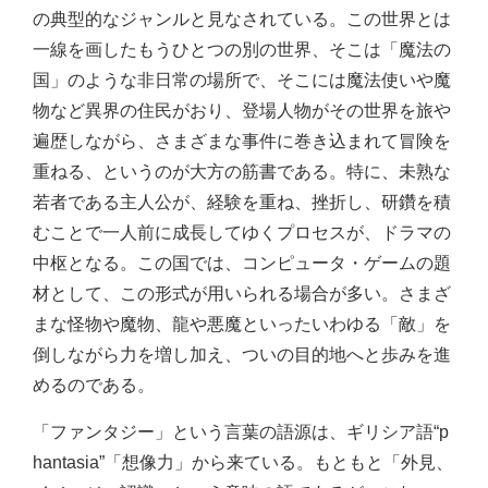
の典型的なジャンルと見なされている。この世界とは
一線を画したもうひとつの別の世界、そこは「魔法の
国」のような非日常の場所で、そこには魔法使いや魔
物など異界の住民がおり、登場人物がその世界を旅や
遍歴しながら、さまざまな事件に巻き込まれて冒険を
重ねる、というのが大方の筋書である。特に、未熟な
若者である主人公が、経験を重ね、挫折し、研鑽を積
むことで一人前に成長してゆくプロセスが、ドラマの
中枢となる。この国では、コンピュータ・ゲームの題
材として、この形式が用いられる場合が多い。さまざ
まな怪物や魔物、龍や悪魔といったいわゆる「敵」を
倒しながら力を増し加え、ついの目的地へと歩みを進
めるのである。
「ファンタジー」という言葉の語源は、ギリシア語“p
hantasia”「想像力」から来ている。もともと「外見、