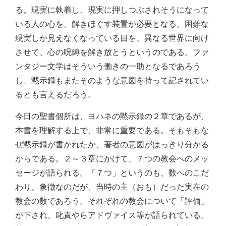
る。現実に執着し、現実に押しつぶされそうになって
いる人の心を、解きほぐす装置が必要となる。困難な
現実しか見えなくなっている目を、異なる世界に向け
させて、心の呪縛を解き放とうというのである。ファ
ンタジー文学はそういう働きの一助となるであろう
し、黙示録もまたそのような意図を持って記されてい
るとも言えるだろう。
今日の聖書個所は、ヨハネの黙示録の２章であるが、
本書を理解する上で、非常に重要である。そもそもな
ぜ黙示録が書かれたか、著者の意図がはっきり分かる
からである。２～３章にかけて、７つの教会へのメッ
セージが語られる。「７つ」というのも、数へのこだ
わり、象徴なのだが、当時の主（おも）だった実在の
教会の数であろう。それぞれの教会について「評価」
が下され、叱責やらアドヴァイス等が語られている。