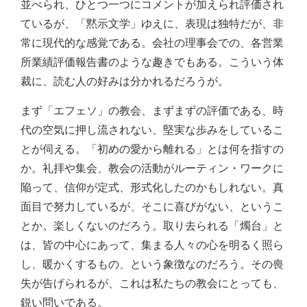
並べられ、ひとつ一つにコメントが加えられ評価され
ているが、「黙示文学」ゆえに、表現は独特だが、非
常に現代的な感覚である。会社の理事会での、各営業
所業績評価報告書のような趣きでもある。こういう体
裁に、読む人の好みは分かれるだろうが。
まず「エフェソ」の教会、まずまずの評価である、時
代の空気に押し流されない、堅実な歩みをしているこ
とが伺える。「初めの愛から離れる」とは何を指すの
か。礼拝や集会、教会の活動がルーティン・ワークに
陥って、信仰が定式、形式化したのかもしれない。真
面目で努力しているが、そこに喜びがない、というこ
とか。楽しくないのだろう。取り去られる「燭台」と
は、皆の中心にあって、集まる人々の心を明るく照ら
し、暖かくするもの、という象徴なのだろう。その喪
失が告げられるが、これは私たちの教会にとっても、
鋭い問いである。