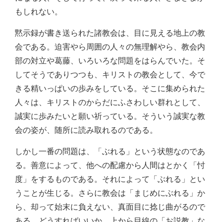
もしれない。
黙示録が書き送られた諸教会は、目に見える地上の教
会である。迫害やら周囲の人々の無理解やら、教会内
部の対立や葛藤、いろいろな問題をはらんでいた。そ
してそうでありつつも、キリストの教会として、今で
きる精いっぱいの歩みをしている。そこに集められた
人々は、キリストのからだにふさわしい群れとして、
誠実に歩みたいと願い祈っている。そういう誠実な教
会の姿が、随所に読み取れるのである。
しかし一番の問題は、「ぶれる」という状態なのであ
る。善意によって、他への配慮から人間はとかく「忖
度」をするものである。それによって「ぶれる」とい
うことが生じる。さらに教会は「まじめにぶれる」か
ら、却って始末に負えない、真面目に捻じ曲がるので
ある。どうすればいいか。上から目線の「お説教」な