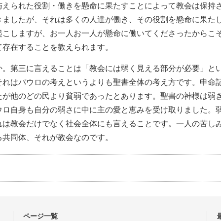
与えられた役割・働きを懸命に果たすことによって教会は保持さ
きましたが、それは多くの人達が働き、その役割を懸命に果た
起こしますが、お一人お一人が懸命に働いてくださったからこ
て存在することを教えられます。
か。第三に言えることは「教会には弱く見える部分が必要」と
それはパウロの考えというよりも聖書全体の考え方です。申命
たが他のどの民より貧弱であったとあります。聖書の神様は弱
ウロ自身も自分の弱さに中に主の愛と恵みを受け取りました。
れは教会だけでなく社会全体にも言えることです。一人の苦し
る共同体、それが教会なのです。
ページ一覧