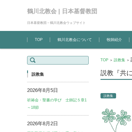
鶴川北教会 | 日本基督教団
日本基督教団 – 鶴川北教会ウェブサイト
コンテンツに移動
TOP
鶴川北教会について
牧師紹介
検
TOP
説教集
>
>
索:
説教『共に
説教集
2026年8月5日
説教集
祈祷会・聖書の学び 士師記５章1
～18節
2026年8月2日