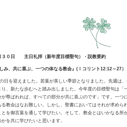
月３０日 主日礼拝（新年度目標聖句）・説教要約
しみ、共に喜ぶ、一つの体なる教会
』
(Ⅰコリント12
:
12～27）
主の日を迎えました。若葉が美しい季節となりました。先週は
まり、新たな歩むへと踏み出しました。今年度の目標聖句は「
分が尊ばれれば、すべての部分が共に喜ぶのです」です。一つ
ある教会はなお難しい。しかし、聖書においてはそれが求めら
ことを御言葉を通して学びたい。そして、教会とはいかなる所
のかを共に学びたいと思います。