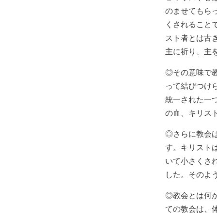
のませてもら
くされること
スト者とは古
主に祈り、主
◎その意味で
って結びつけ
統一された一
の血、キリス
◎さらに教会
す。キリスト
いて小さくさ
した。そのよ
◎教会とは何
ての教会は、