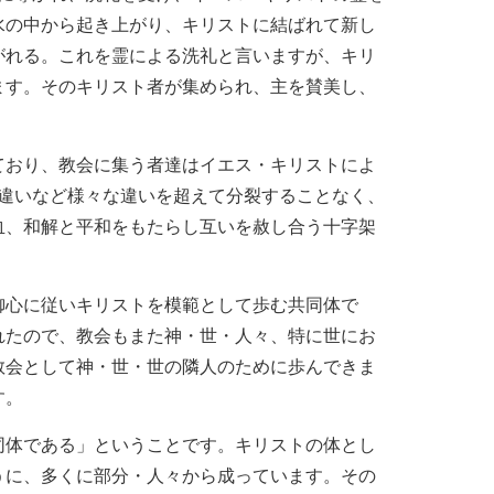
水の中から起き上がり、キリストに結ばれて新し
がれる。これを霊による洗礼と言いますが、キリ
ます。そのキリスト者が集められ、主を賛美し、
ており、教会に集う者達はイエス・キリストによ
の違いなど様々な違いを超えて分裂することなく、
血、和解と平和をもたらし互いを赦し合う十字架
御心に従いキリストを模範として歩む共同体で
れたので、教会もまた神・世・人々、特に世にお
教会として神・世・世の隣人のために歩んできま
す。
同体である」ということです。キリストの体とし
うに、多くに部分・人々から成っています。その