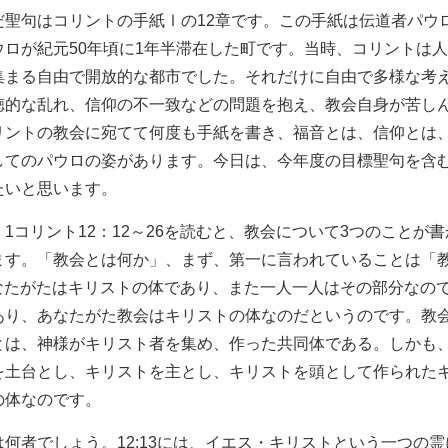
だ聖句はコリントの手紙Ⅰの12章です。この手紙は伝道者パウ
ウロが紀元50年頃に1年半滞在した町です。当時、コリントは人
集まる自由で開放的な都市でした。それだけに自由で多様な考
徳的な乱れ、信仰の不一致などの問題を抱え、教会自身が苦し
リントの教会に宛てて何度も手紙を書き、福音とは、信仰とは
してのパウロの姿があります。今日は、今年度の目標聖句を含む
たいと思います。
1コリント12：12～26を読むと、教会について3つのことが
ます。「教会とは何か」、まず、第一に言われていることは「
「あなたがたはキリストの体であり、また一人一人はその部分な
あり、あなたがた教会はキリストの体なのだというのです。教
とは、神様がキリスト者を集め、作った共同体である。しかも
を土台とし、キリストを主とし、キリストを頭として作られた
の体なのです。
は何者でしょう。12:13には、イエス・キリストという一つの