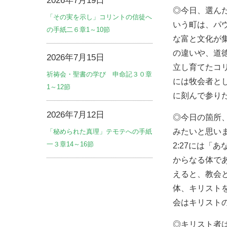
2026年7月19日
◎今日、選ん
「その実を示し」コリントの信徒へ
いう町は、パ
の手紙二６章1～10節
な富と文化が
の違いや、道
2026年7月15日
立し育てたコ
祈祷会・聖書の学び 申命記３０章
には牧会者と
1～12節
に刻んで参り
2026年7月12日
◎今日の箇所、
みたいと思い
「秘められた真理」テモテへの手紙
一３章14～16節
2:27には
からなる体で
えると、教会
体、キリスト
会はキリスト
◎キリスト者