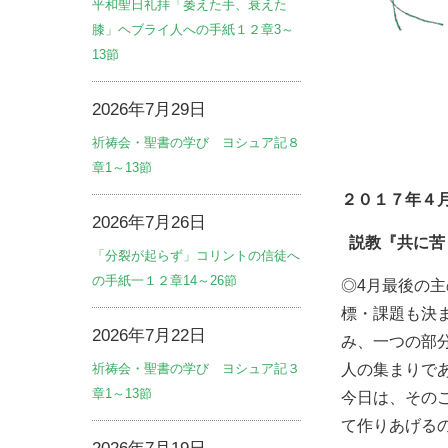
平和聖日礼拝「萎えた手、衰えた
膝」ヘブライ人への手紙１２章3～
13節
2026年7月29日
祈祷会・聖書の学び ヨシュア記８
章1～13節
２０１７年４
2026年7月26日
説教
『共に苦
「分裂が起らず」コリントの信徒へ
の手紙一１２章14～26節
◎4月最後の
標・課題も決
2026年7月22日
み、一つの部
祈祷会・聖書の学び ヨシュア記３
人の集まりで
章1～13節
今日は、その
て作りあげる