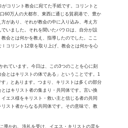
ロがコリント教会に宛てた手紙です。コリントと
口60万人の大都市、東西に通じる貿易港で、豊か
え方があり、それが教会の中に入り込み、考え方
んでいました。それを聞いたパウロは、自分が設
、教会とは何かを教え、指導したのでした。ここ
Ⅰコリント12章を取り上げ、教会とは何かを心
書かれています。今日は、この3つのことを心に刻
教会とはキリストの体である」ということです。1
のです」とあります。つまり、キリストは多くの部分
会とはキリスト者の集まり・共同体です。言い換
、イエス様をキリスト・救い主と信じる者の共同
キリスト者からなる共同体です。その意味で、教
霊に導かれ、洗礼を受け、イエス・キリストの霊を