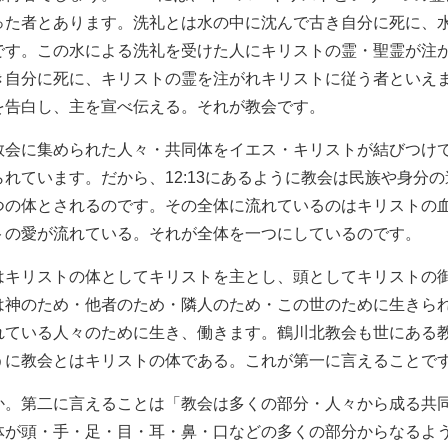
った者とあります。洗礼とは水の中に沈んで古き自分に死に、
です。この水による洗礼を受けた人にキリストの霊・聖霊が注
き自分に死に、キリストの霊を注がれキリストに従う者といえ
を告白し、主を宣べ伝える。それが教会です。
教会に集められた人々・共同体をイエス・キリストが結びつけ
られています。だから、12:13にあるように教会は民族や身分
つの体とされるのです。その全体に流れているのはキリストの
トの愛が流れている。それが全体を一つにしているのです。
はキリストの体としてキリストを主とし、頭としてキリストの
は神のため・他者のため・隣人のため・この世のために生きら
れている人々のために生き、働きます。鶴川北教会も世にある
うに教会とはキリストの体である。これが第一に言えることで
か。第二に言えることは「教会は多くの部分・人々から成る共
体が頭・手・足・目・耳・鼻・口などの多くの部分からなるよ