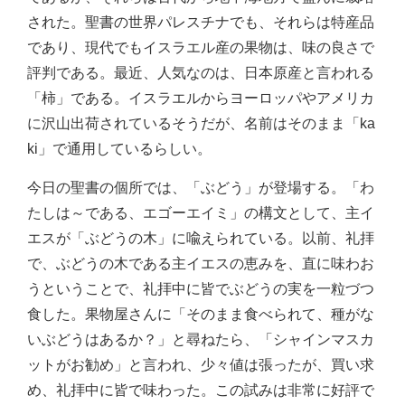
された。聖書の世界パレスチナでも、それらは特産品
であり、現代でもイスラエル産の果物は、味の良さで
評判である。最近、人気なのは、日本原産と言われる
「柿」である。イスラエルからヨーロッパやアメリカ
に沢山出荷されているそうだが、名前はそのまま「ka
ki」で通用しているらしい。
今日の聖書の個所では、「ぶどう」が登場する。「わ
たしは～である、エゴーエイミ」の構文として、主イ
エスが「ぶどうの木」に喩えられている。以前、礼拝
で、ぶどうの木である主イエスの恵みを、直に味わお
うということで、礼拝中に皆でぶどうの実を一粒づつ
食した。果物屋さんに「そのまま食べられて、種がな
いぶどうはあるか？」と尋ねたら、「シャインマスカ
ットがお勧め」と言われ、少々値は張ったが、買い求
め、礼拝中に皆で味わった。この試みは非常に好評で