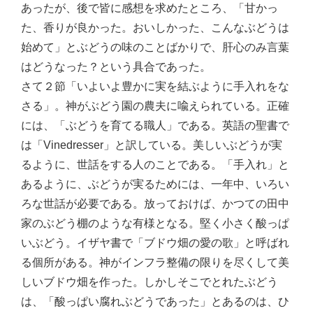
あったが、後で皆に感想を求めたところ、「甘かっ
た、香りが良かった。おいしかった、こんなぶどうは
始めて」とぶどうの味のことばかりで、肝心のみ言葉
はどうなった？という具合であった。
さて２節「いよいよ豊かに実を結ぶように手入れをな
さる」。神がぶどう園の農夫に喩えられている。正確
には、「ぶどうを育てる職人」である。英語の聖書で
は「Vinedresser」と訳している。美しいぶどうが実
るように、世話をする人のことである。「手入れ」と
あるように、ぶどうが実るためには、一年中、いろい
ろな世話が必要である。放っておけば、かつての田中
家のぶどう棚のような有様となる。堅く小さく酸っぱ
いぶどう。イザヤ書で「ブドウ畑の愛の歌」と呼ばれ
る個所がある。神がインフラ整備の限りを尽くして美
しいブドウ畑を作った。しかしそこでとれたぶどう
は、「酸っぱい腐れぶどうであった」とあるのは、ひ