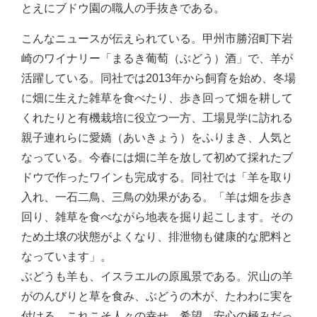
とえにブドウ園の職人の手抜きである。
こんなニュースが伝えられている。甲州市勝沼町下岩
崎のワイナリー「まるき葡萄（ぶどう）酒」で、羊が
活躍している。同社では2013年から飼育を始め、冬場
に畑に生えた雑草を食べたり、歩き回って畑を耕して
くれたりと有機栽培に役立つ一方、工場見学に訪れる
親子連れらに愛嬌（あいきょう）をふりまき、人気と
なっている。今春には畑に羊を放して初めて採れたブ
ドウで作ったワインも完成する。同社では「羊を取り
入れ、一石二鳥、三鳥の効果がある。「羊は畑を歩き
回り、雑草を食べながら地表を掘り起こします。その
ため土壌の状態がよくなり、排泄物も健康的な肥料と
なっています」。
ぶどうも羊も、イスラエルの原風景である。沢山の羊
がのんびりと草を食み、ぶどうの木が、たわわに実を
付ける。これこそ人々の幸せ、希望、安心の極みだっ