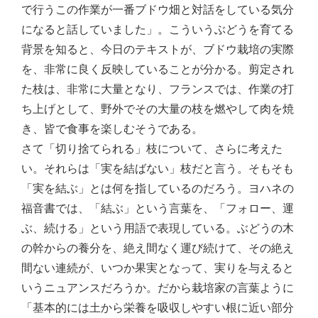
で行うこの作業が一番ブドウ畑と対話をしている気分
になると話していました」。こういうぶどうを育てる
背景を知ると、今日のテキストが、ブドウ栽培の実際
を、非常に良く反映していることが分かる。剪定され
た枝は、非常に大量となり、フランスでは、作業の打
ち上げとして、野外でその大量の枝を燃やして肉を焼
き、皆で食事を楽しむそうである。
さて「切り捨てられる」枝について、さらに考えた
い。それらは「実を結ばない」枝だと言う。そもそも
「実を結ぶ」とは何を指しているのだろう。ヨハネの
福音書では、「結ぶ」という言葉を、「フォロー、運
ぶ、続ける」という用語で表現している。ぶどうの木
の幹からの養分を、絶え間なく運び続けて、その絶え
間ない連続が、いつか果実となって、実りを与えると
いうニュアンスだろうか。だから栽培家の言葉ように
「基本的には土から栄養を吸収しやすい根に近い部分