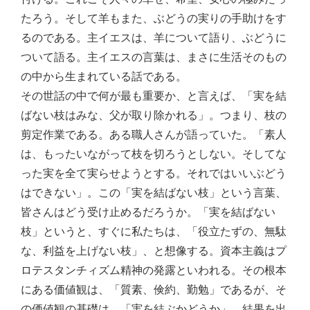
たろう。そして羊もまた、ぶどうの実りの手助けをす
るのである。主イエスは、羊について語り、ぶどうに
ついて語る。主イエスの言葉は、まさに生活そのもの
の中から生まれている話である。
その世話の中で何が最も重要か、と言えば、「実を結
ばない枝はみな、父が取り除かれる」。つまり、枝の
剪定作業である。ある職人さんが語っていた。「素人
は、もったいながって枝を切ろうとしない。そしてな
った実を全て実らせようとする。それではいいぶどう
はできない」。この「実を結ばない枝」という言葉、
皆さんはどう受け止めるだろうか。「実を結ばない
枝」というと、すぐに私たちは、「役立たずの、無駄
な、利益を上げない枝」、と想像する。資本主義はプ
ロテスタンチィズム精神の発露といわれる。その根本
にある価値観は、「質素、倹約、勤勉」であるが、そ
の価値観の基礎は、「実を結ぶかどうか」、結果を出