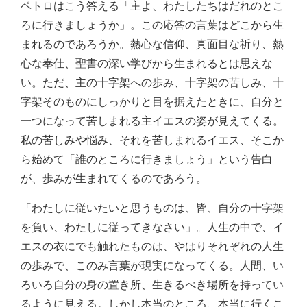
ペトロはこう答える「主よ、わたしたちはだれのとこ
ろに行きましょうか」。この応答の言葉はどこから生
まれるのであろうか。熱心な信仰、真面目な祈り、熱
心な奉仕、聖書の深い学びから生まれるとは思えな
い。ただ、主の十字架への歩み、十字架の苦しみ、十
字架そのものにしっかりと目を据えたときに、自分と
一つになって苦しまれる主イエスの姿が見えてくる。
私の苦しみや悩み、それを苦しまれるイエス、そこか
ら始めて「誰のところに行きましょう」という告白
が、歩みが生まれてくるのであろう。
「わたしに従いたいと思うものは、皆、自分の十字架
を負い、わたしに従ってきなさい」。人生の中で、イ
エスの衣にでも触れたものは、やはりそれぞれの人生
の歩みで、このみ言葉が現実になってくる。人間、い
ろいろ自分の身の置き所、生きるべき場所を持ってい
るように見える。しかし本当のところ、本当に行くこ