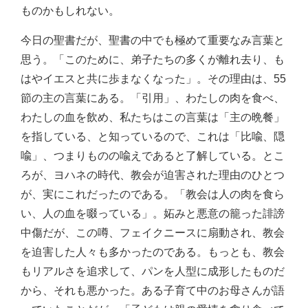
ものかもしれない。
今日の聖書だが、聖書の中でも極めて重要なみ言葉と
思う。「このために、弟子たちの多くが離れ去り、も
はやイエスと共に歩まなくなった」。その理由は、55
節の主の言葉にある。「引用」、わたしの肉を食べ、
わたしの血を飲め、私たちはこの言葉は「主の晩餐」
を指している、と知っているので、これは「比喩、隠
喩」、つまりものの喩えであると了解している。とこ
ろが、ヨハネの時代、教会が迫害された理由のひとつ
が、実にこれだったのである。「教会は人の肉を食ら
い、人の血を啜っている」。妬みと悪意の籠った誹謗
中傷だが、この噂、フェイクニースに扇動され、教会
を迫害した人々も多かったのである。もっとも、教会
もリアルさを追求して、パンを人型に成形したものだ
から、それも悪かった。ある子育て中のお母さんが語