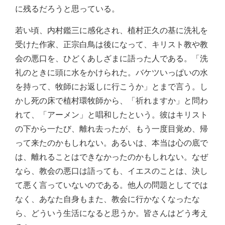
に残るだろうと思っている。
若い頃、内村鑑三に感化され、植村正久の基に洗礼を
受けた作家、正宗白鳥は後になって、キリスト教や教
会の悪口を、ひどくあしざまに語った人である。「洗
礼のときに頭に水をかけられた。バケツいっぱいの水
を持って、牧師にお返しに行こうか」とまで言う。し
かし死の床で植村環牧師から、「祈れますか」と問わ
れて、「アーメン」と唱和したという。彼はキリスト
の下から一たび、離れ去ったが、もう一度目覚め、帰
って来たのかもしれない。あるいは、本当は心の底で
は、離れることはできなかったのかもしれない。なぜ
なら、教会の悪口は語っても、イエスのことは、決し
て悪く言っていないのである。他人の問題としてでは
なく、あなた自身もまた、教会に行かなくなったな
ら、どういう生活になると思うか。皆さんはどう考え