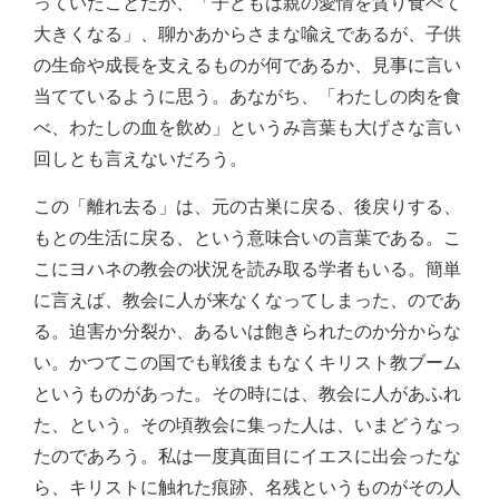
っていたことだが、「子どもは親の愛情を貪り食べて
大きくなる」、聊かあからさまな喩えであるが、子供
の生命や成長を支えるものが何であるか、見事に言い
当てているように思う。あながち、「わたしの肉を食
べ、わたしの血を飲め」というみ言葉も大げさな言い
回しとも言えないだろう。
この「離れ去る」は、元の古巣に戻る、後戻りする、
もとの生活に戻る、という意味合いの言葉である。こ
こにヨハネの教会の状況を読み取る学者もいる。簡単
に言えば、教会に人が来なくなってしまった、のであ
る。迫害か分裂か、あるいは飽きられたのか分からな
い。かつてこの国でも戦後まもなくキリスト教ブーム
というものがあった。その時には、教会に人があふれ
た、という。その頃教会に集った人は、いまどうなっ
たのであろう。私は一度真面目にイエスに出会ったな
ら、キリストに触れた痕跡、名残というものがその人