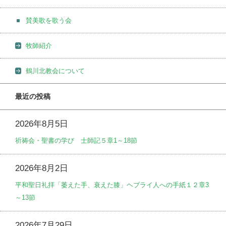
賛美歌を歌う会
牧師紹介
鶴川北教会について
最近の投稿
2026年8月5日
祈祷会・聖書の学び 士師記５章1～18節
2026年8月2日
平和聖日礼拝「萎えた手、衰えた膝」ヘブライ人への手紙１２章3
～13節
2026年7月29日