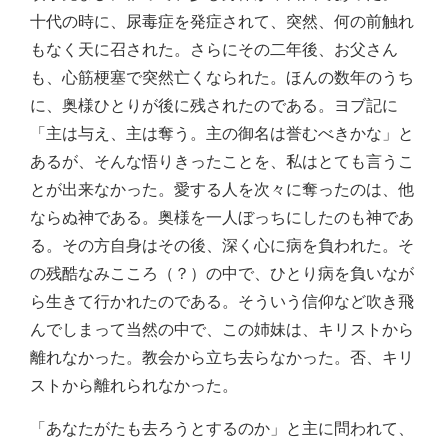
十代の時に、尿毒症を発症されて、突然、何の前触れ
もなく天に召された。さらにその二年後、お父さん
も、心筋梗塞で突然亡くなられた。ほんの数年のうち
に、奥様ひとりが後に残されたのである。ヨブ記に
「主は与え、主は奪う。主の御名は誉むべきかな」と
あるが、そんな悟りきったことを、私はとても言うこ
とが出来なかった。愛する人を次々に奪ったのは、他
ならぬ神である。奥様を一人ぼっちにしたのも神であ
る。その方自身はその後、深く心に病を負われた。そ
の残酷なみこころ（？）の中で、ひとり病を負いなが
ら生きて行かれたのである。そういう信仰など吹き飛
んでしまって当然の中で、この姉妹は、キリストから
離れなかった。教会から立ち去らなかった。否、キリ
ストから離れられなかった。
「あなたがたも去ろうとするのか」と主に問われて、