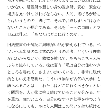
らがら助かった。しかしそのままそこにいるわけには
いかない。避難所や新しい身の置き所、安心、安全な
場所を見つけなければならない。人間、逃げるが勝ち
とはいうものの、逃げて、それでお終しまいにはなら
ないところが厄介である。それを「～への自由」とフ
ロムは呼ぶ。「あなたはどこに行くのか」。
旧約聖書の士師記に興味深い話が伝えられている。ベ
ツレヘム出身のユダ族のひとりの若者、どういう理由
かはわからないが、故郷を離れて、あちらこちらふら
ふらと旅をしている。彼は言う「私は自分の住むべき
ところを尋ねて、さまよい歩いている」。非常に現代
的ともいえる感覚だ。こういう物語が古代の文学にも
語られることは、「わたしはどこに行くべきか」とい
う問題を、人が常に抱え続けていることが分かる。年
を重ね、住むところ、自分のなすべき仕事を持つよう
になるにしても、やはり人間はこの問いを持ち続ける