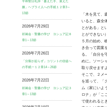
平和聖日礼拝「萎えた手、衰えた
膝」ヘブライ人への手紙１２章3～
13節
「木を見て、
いると、森全
2026年7月29日
とがある」という警
祈祷会・聖書の学び ヨシュア記８
とができない
章1～13節
５月の始め、
き合って図案
2026年7月26日
る。「自分を
めに。ソーシ
「分裂が起らず」コリントの信徒へ
の手紙一１２章14～26節
取り戻せます
そこで、２メ
2026年7月22日
を巡って、「
ム（家にいよ
祈祷会・聖書の学び ヨシュア記３
章1～13節
ロナ」が「こ
で使われると