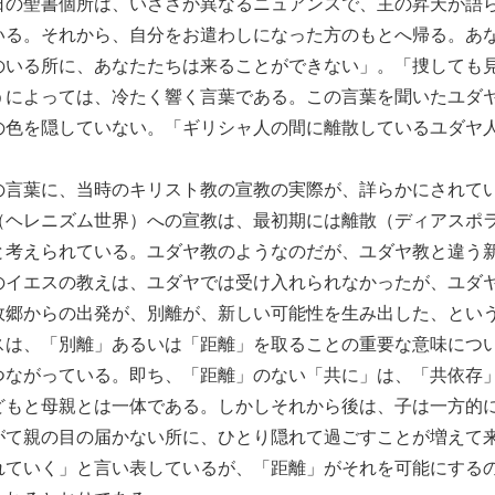
日の聖書個所は、いささか異なるニュアンスで、主の昇天が語
いる。それから、自分をお遣わしになった方のもとへ帰る。あ
のいる所に、あなたたちは来ることができない」。「捜しても
うによっては、冷たく響く言葉である。この言葉を聞いたユダ
の色を隠していない。「ギリシャ人の間に離散しているユダヤ
の言葉に、当時のキリスト教の宣教の実際が、詳らかにされて
（ヘレニズム世界）への宣教は、最初期には離散（ディアスポ
と考えられている。ユダヤ教のようなのだが、ユダヤ教と違う
のイエスの教えは、ユダヤでは受け入れられなかったが、ユダ
故郷からの出発が、別離が、新しい可能性を生み出した、とい
スは、「別離」あるいは「距離」を取ることの重要な意味につ
つながっている。即ち、「距離」のない「共に」は、「共依存
どもと母親とは一体である。しかしそれから後は、子は一方的
がて親の目の届かない所に、ひとり隠れて過ごすことが増えて
れていく」と言い表しているが、「距離」がそれを可能にする