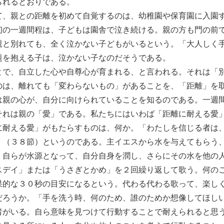
られるとおりである。
て、親との距離を初めて自覚するのは、幼稚園や保育園に入園
初の一週間程は、子どもは園舎で泣き続ける。親の方も門の前
親と別れても、全く泣かない子どもがいるという。「大人しく
題を抱える子は、泣かない子なのだそうである。
とで、自立した心や自尊心が育まれる、と言われる。それは「
のは、離れても「変わらないもの」があることを、「距離」を
は親の心が、自分に向けられていることを知るのである。一週
それは親の「愛」である。私たちにはいわば「距離に耐える愛
に耐える愛」がもたらすものは、何か。「わたしを信じる者は
」（３８節）というのである。主イエスから水を与えてもらう
、自らが水源となって、自分自身を潤し、さらにその水を他の
スデイ」または「うさぎとかめ」を２回繰り返して歌う。何の
果的な３０秒の目安になるという。代わる代わる歌って、楽し
だろうか。「手を洗う時、何のため、誰のためか想像してほし
者がいる。自ら意味を見つけて行動することで耐えられると思