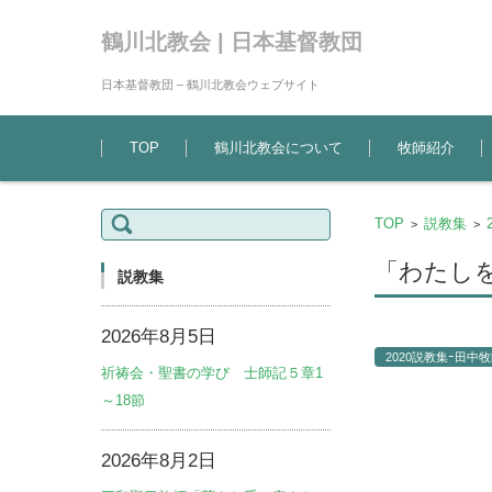
鶴川北教会 | 日本基督教団
日本基督教団 – 鶴川北教会ウェブサイト
コンテンツに移動
TOP
鶴川北教会について
牧師紹介
検
TOP
説教集
>
>
索:
「わたしを
説教集
2026年8月5日
2020説教集ｰ田中牧
祈祷会・聖書の学び 士師記５章1
～18節
2026年8月2日