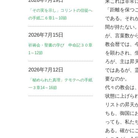
2026年7月19日
来これは非常
「距離を保つ
「その実を示し」コリントの信徒へ
の手紙二６章1～10節
である。それ
間が持たない
2026年7月15日
が、言葉数か
教会暦では、
祈祷会・聖書の学び 申命記３０章
を顕わされ、
1～12節
ろが、主は昇
2026年7月12日
ではあるが、
要なのか。
「秘められた真理」テモテへの手紙
代々の教会は
一３章14～16節
状態に上げら
リストの昇天
ちも、御国に
っても、私た
ある。確かに