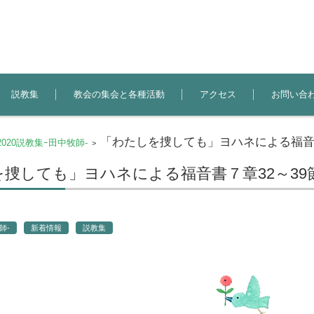
説教集
教会の集会と各種活動
アクセス
お問い合
「わたしを捜しても」ヨハネによる福音書
2020説教集ｰ田中牧師-
>
捜しても」ヨハネによる福音書７章32～39
師-
新着情報
説教集