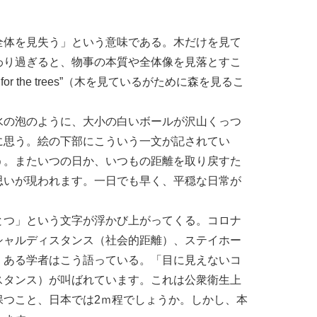
全体を見失う」という意味である。木だけを見て
わり過ぎると、物事の本質や全体像を見落とすこ
for the trees”（木を見ているがために森を見るこ
水の泡のように、大小の白いボールが沢山くっつ
に思う。絵の下部にこういう一文が記されてい
う。またいつの日か、いつもの距離を取り戻すた
思いが現われます。一日でも早く、平穏な日常が
とつ」という文字が浮かび上がってくる。コロナ
シャルディスタンス（社会的距離）、ステイホー
。ある学者はこう語っている。「目に見えないコ
スタンス）が叫ばれています。これは公衆衛生上
保つこと、日本では2ｍ程でしょうか。しかし、本