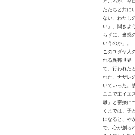
ところが、今
たたちと共に
ない。わたし
い」、聞きよ
らずに、当惑
いうのか」。
このユダヤ人
れる異邦世界
て、行われた
れた。ナザレ
いていった。
ここで主イエ
離」と密接に
くまでは、子
になると、や
で、心が創ら