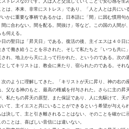
にストレスなのです。人は人と交流していくことで安心感を生
ことは、本来、非常にストレス」であり、「人と人とは共にい
がいかに重要な事柄であるかは、日本語に「間」に因む慣用句
。間に合わない。間を配る。間抜け」等など。この国の人間が
らも伺える。
今日の聖日は「昇天日」である。復活の後、主イエスは４０日
生きて働き給うことを示された。そして私たちと「いつも共に
天され、地上から天に上って行かれた、というのである。次の
霊としてキリストは、教会に来たり、宿られたのである。それ
、次のように理解してきた。「キリストが天に昇り、神の右の
れ、父なる神のもと、最高の権威を付与された。さらに主の昇
が、私たちの昇天の原型、また保証であり、人に先駆けて、天
おいて、主イエスと共にいることができるという希望が与えら
ちは決して、主と引き離されることはない、そのことを確かに
このことは、喜ばしい音信には違いない。