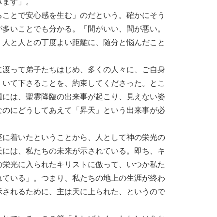
みます」。
ることで安心感を生む」のだという。確かにそう
が多いことでも分かる。「間がいい、間が悪い。
、人と人との丁度よい距離に、随分と悩んだこと
に渡って弟子たちはじめ、多くの人々に、ご自身
」いて下さることを、約束してくださった。とこ
週には、聖霊降臨の出来事が起こり、見えない姿
なのにどうしてあえて「昇天」という出来事が必
座に着いたということから、人として神の栄光の
天には、私たちの未来が示されている。即ち、キ
の栄光に入られたキリストに倣って、いつか私た
れている」。つまり、私たちの地上の生涯が終わ
示されるために、主は天に上られた、というので