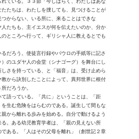
られている。３３節「今しばらく、わたしはあな
なたたちは、わたしを捜しても、見つけることが
見つからない、いる所に、来ることはできな
ヤ人たちも、主イエスが何を伝えたいのか、分か
人のところへ行って、ギリシャ人に教えるとでも
いるだろう。使徒言行録やパウロの手紙等に記さ
ラ）のユダヤ人の会堂（シナゴーグ）を舞台にし
新しさを持っている、と「福音」は、受け止めら
ヤ教から訣別したことによって、異邦世界に根付
う所だろうか。
いて語っている。「共に」ということは、「距
」を生む危険をはらむのである。誕生して間もな
に親から離れる歩みを始める。自分で動けるよう
来る。ある幼児教育学者は、「親の見えない所
のである。「人はその父母を離れ」（創世記２章