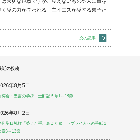
、は大切な視点ですが、見えないものや人に目を
働く愛の力が問われる。主イエスが愛する弟子た
次の記事
最近の投稿
2026年8月5日
祈祷会・聖書の学び 士師記５章1～18節
2026年8月2日
平和聖日礼拝「萎えた手、衰えた膝」ヘブライ人への手紙１
２章3～13節