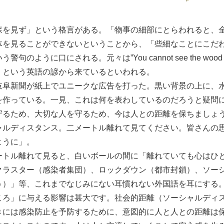
森を見ず」という格言がある。「物事の細部にとらわれると、
体を見ることができないということから、「些細なことにこだ
句のように口にされる。元々は”You cannot see the wood 
）という英語の諺から来ているといわれる。
岐阜新聞が紙上でユニークな広告を打った。黒い背景の上に、
を作っている。一見、これは何を表わしているのだろうと疑問
守るため、大切な人を守るため、今は人との距離を保ちましょ
ャルディスタンス。二メートル離れて見てください。皆さんの
ように」。
ートル離れて見ると、白いボールの間に「離れていても心はひ
クラスター（感染者集団）、ロックダウン（都市封鎖）、ソー
う）」等、これまでなじみにない耳慣れない外国語を耳にする
ころ」に与える影響は甚大です。社会的距離（ソーシャルディ
きには感染防止を予防するために、意図的に人と人との距離は