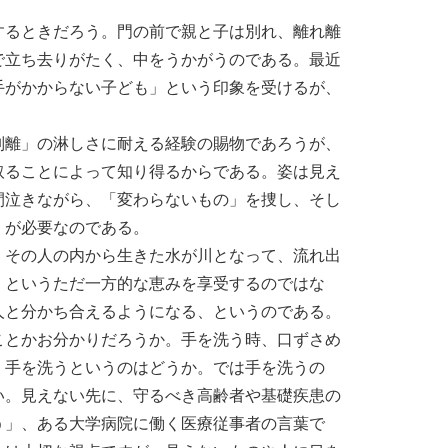
するときだろう。門の前で親と子は別れ、離れ離
で立ち去りがたく、中をうかがうのである。最近
手がかからない子ども」という印象を受けるが、
別離」の淋しさに耐える経験の賜物であろうが、
取ることによって知り得るからである。姿は見え
間泣きながら、「変わらないもの」を捜し、そし
」が必要なのである。
、その人の内から生きた水が川となって、流れ出
、というただ一方的な恵みを享受するのではな
人と分かち合えるようになる、というのである。
ことかお分かりだろうか。手を洗う時、口ずさめ
く手を洗うというのはどうか。では手を洗うの
い。見えない先に、守るべき高齢者や基礎疾患の
う」、ある大学病院に働く医療従事者の言葉で