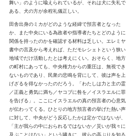
舞い」のように喩えられているが、それは犬に失礼で
ある、犬の方が余程礼儀正しい。
田舎出身のミカがどのような経緯で預言者となった
か、また中央にいる為政者や指導者たちとどのように
関係を持ったのかを確認する材料は乏しい。エレミヤ
書中の言及から考えれば、ただモレシェトという狭い
地域でだけ活動したとは考えにくい。おそらく、地方
の町村にあっても、中央権力からの重圧は、無視でき
ないものであり、民衆の悲鳴を背にして、彼は声を上
げざるを得なかったのだろう。「わたしは力と主の霊
／正義と勇気に満ち／ヤコブに咎を／イスラエルに罪
を告げる」。ここにイスラエルの真の預言者の心意気
が伝わってくる。ひとりの地方預言者の挙げた熱い声
に対して、中央がどう反応したかは定かではないが、
「主が我らの中におられるではないか／災いが我々に
及ぶことはない」という嘯きに、彼らの高ぶりを知る