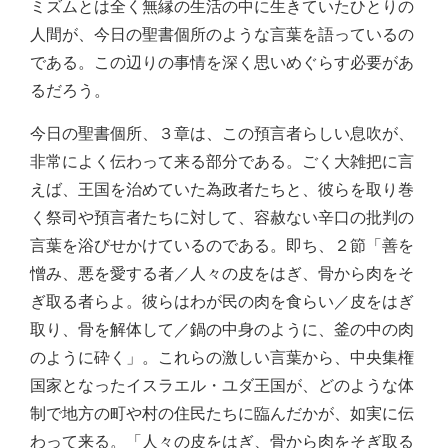
ミズムとは全く無縁の生活の中に生きていたひとりの
人間が、今日の聖書個所のような言葉を語っているの
である。この辺りの事情を深く思いめぐらす必要があ
るだろう。
今日の聖書個所、３章は、この預言者らしい息吹が、
非常によく伝わって来る部分である。ごく大雑把に言
えば、王国を治めていた為政者たちと、彼らを取り巻
く祭司や預言者たちに対して、容赦ない辛口の批判の
言葉を浴びせかけているのである。即ち、２節「善を
憎み、悪を愛する者／人々の皮をはぎ、骨から肉をそ
ぎ取る者らよ。彼らはわが民の肉を食らい／皮をはぎ
取り、骨を解体して／鍋の中身のように、釜の中の肉
のように砕く」。これらの激しい言葉から、中央集権
国家となったイスラエル・ユダ王国が、どのような体
制で地方の町や村の住民たちに臨んだかが、如実に伝
わって来る。「人々の皮をはぎ、骨から肉をそぎ取る