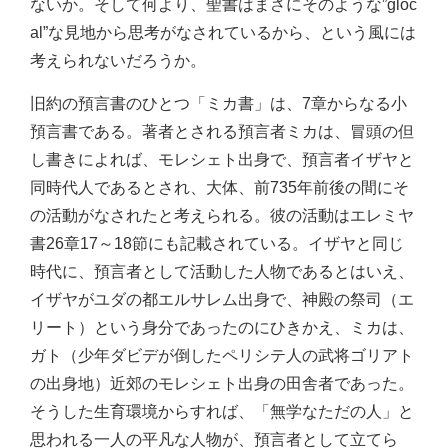
ないか。そして何より、聖書はまさにそのような”gloc
al”な見地から思考がなされているから、という風には
考えられないだろうか。
旧約の預言書のひとつ「ミカ書」は、7章からなる小
預言書である。著者とされる預言者ミカは、冒頭の但
し書きによれば、モレシェト出身で、預言者イザヤと
同時代人であるとされ、大体、前735年前後の間にそ
の活動がなされたと考えられる。彼の活動はエレミヤ
書26章17～18節にも記載されている。イザヤと同じ
時代に、預言者として活動した人物であるとはいえ、
イザヤがユダの都エルサレム出身で、神殿の祭司（エ
リート）という身分であったのにひきかえ、ミカは、
ガト（少年ダビデが倒したペリシテ人の武将ゴリアト
の出身地）近郊のモレシェト出身の田舎者であった。
そうした生育環境からすれば、「無学なただの人」と
思われる一人の平凡な人物が、預言者として立てら