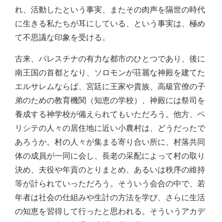
れ、活動したという事実、またその肉声を隔世の時代
に生きる私たちが耳にしている、という事実は、極め
て不思議な印象を受ける。
古来、パレスチナの有力な都市のひとつであり、後に
南王国の首都となり、ソロモンが荘麗な神殿を建てた
エルサレムならば、宮廷に王家や貴族、高級官僚の子
弟のための教育機関（知恵の学校）、神殿には祭司を
養成する神学校が備えられてもいただろう。他方、ペ
リシテの人々の居住地に近い小農村は、どうだったで
あろうか。村の人々が集まる寄り合い所に、村落共同
体の成員が一同に会し、長老の采配によって村の取り
決め、夫役や年貢のとりまとめ、あるいは秩序の維持
等が計られていっただろう。そういう会合の中で、若
年者は社会の仕組みや生計の方法を学び、さらに生活
の知恵を習得して行ったと思われる。そういうアカデ