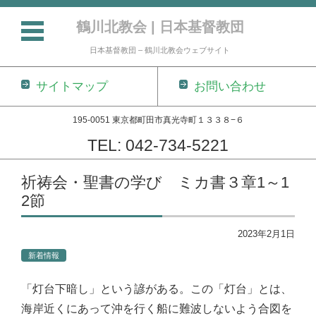
鶴川北教会 | 日本基督教団
日本基督教団 – 鶴川北教会ウェブサイト
サイトマップ
お問い合わせ
195-0051 東京都町田市真光寺町１３３８−６
TEL: 042-734-5221
コンテンツに移動
祈祷会・聖書の学び ミカ書３章1～1
2節
2023年2月1日
新着情報
「灯台下暗し」という諺がある。この「灯台」とは、
海岸近くにあって沖を行く船に難波しないよう合図を