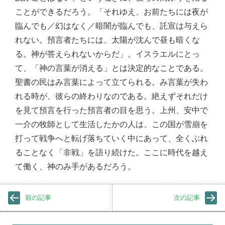
ことができるだろう。「それゆえ、お前たちには夜が
臨んでも／幻はなく／暗闇が臨んでも、託宣は与えら
れない。預言者たちには、太陽が沈んで昼も暗くな
る。神が答えられないからだ」。イスラエルにとっ
て、「神の言葉が消える」とは決定的なことである。
聖書の民はみ言葉によって立てられる。み言葉が失わ
れる時が、彼らの終わりなのである。絶えずそれだけ
を見て預言を行った預言者の目を思う。上州、安中で
一介の牧師として生活したかの人は、この国が雪崩を
打って戦争へと転げ落ちていく中にあって、全くぶれ
ることなく「非戦」を語り続けた。ここに時代を越え
て働く、神のみ手があるだろう。
前の記事
次の記事
検