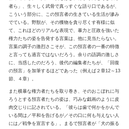
者ら」、生々しく武骨で真っすぐな語り口であるが、
こういう部分に、この預言者の生きている生活が滲み
でている。野獣が、その獲物を貪り尽くす有様に似
て、これほどのリアルな表現で、暴力と圧政を強いた
権力たちの姿を告発する言葉は、他に見当たらない。
言葉の調子の激烈さこそが、この預言者の一番の特徴
と言っても過言ではないだろう。余りの語調の激しさ
に、当惑したのだろう、後代の編集者たちが、「回復
の預言」を加筆するほどであった（例えば２章12～13
節、４章）。
また横暴な権力者たちを取り巻き、そのおこぼれに与
ろうとする預言者たちの姿は、巧みな戯画のように皮
肉交じりに記されている。「彼らは歯で何かをかんで
いる間は／平和を告げるが／その口に何も与えない人
には／戦争を宣言する」。まるで預言者が「犬の振る