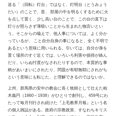
送る「（回転）灯台」ではなく、灯明台（とうみょう
だい）のことで、昔、 部屋の中を明るくするために火
を点して置く、少し高い台のことで、この台の直下は
灯りが照らさず薄暗いことから生まれた物言いとい
う。そこからの喩えで、他人事については、よく分か
っているが、 こと自分自身の事になると、全く不明で
あるという意味に用いられる。引いては、自分が身を
置く場所のすぐ近くでは、いろいろ利害や損得が絡ん
だり、いらぬ忖度がなされたりするので、本質的な事
柄があいまいにされたり、問題が有耶無耶にされがち
という意味にも転じた、と理解できるのではないか。
上州、群馬県の安中の教会に長く牧師として仕えた柏
木義円（1860～1938）がひとりで創刊し、459号にわ
たって毎月刊行され続けた『上毛教界月報』という名
の個人雑誌がある。政府の宗教政策、すなわちキリス