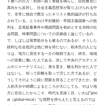
ト教への介入・利用へ鋭く警鐘を鳴らし、臣民教育に
真向から反対し、社会主義思想等が取り上げられる中
で、非常に独自で際立ったキリスト教的論評が打ち出
されている。とりわけ半封建的・帝国主義国家への批
判を、足尾鉱毒事件や廃娼問題を初めとする当時の社
会問題、時事問題についての舌鋒鋭く論じているの
で、しばしば発禁処分をも被るのであるが、そうした
鋭利な社会批評は他に例を持たない。柏木氏の人とな
りは、地方に居住する一介の牧師であり、終生、地域
への宣教に働いた人である。決して中央のアカデミズ
ムやジャーナリズムに、身を置き、幅を利かせた人で
はないし、却って距離を取って労した方であるが、ど
うしてそのように鋭い慧眼を得ることができたか。個
人的天分や研鑽によるところが大にしても、やはり地
方に在住したからこそ、時代を見抜く目、いわば”gloc
al（global+local）”な視野を持ちえたと言えるのでは