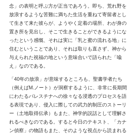
念」の表明と呼ぶ方が正当であろう。即ち、荒れ野を
放浪するような苦難に満ちた生活を重ねて寄留者とし
て生きて来た彼らが、ようやく定着の場所、わが身の
置き所を見出し、そこで生きることができるようにな
ったという感慨、それは実に「乳と蜜の流れる地」に
住むということであり、それは取りも直さず、神から
与えられた祝福の地という意味合いで語られた「喩
え」なのである。
「40年の放浪」が意味するところも、聖書学者たち
（例えばM.ノート）が洞察するように、非常に長期間
にわたるパレスチナへの徐々なる浸透のプロセスを語
る表現であり、侵入に際しての武力的制圧のストーリ
ー（土地取得伝承）もまた、神学的説話として理解さ
れるべきなのである。すると今日のテキスト、「カナ
ン偵察」の物語もまた、そのような視点から読まれる