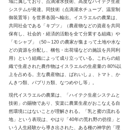
域に属しており、点滴灌水技術、高度なハイテク生産
システムが発達。同技術（点滴灌水チューブ、温室制
御装置等）を世界各国へ輸出。イスラエルの農業は、
共同社会である「キブツ」（農産物などの資産を共同
保有し、社会的・経済的活動を全て分業する組織）や
「モシャブ」（50～120 の農家が集まって土地や水な
どの資源を分配し、梱包・出荷場などの施設を共同利
用）という組織によって成り立っている。これらの組
織で生産された農作物はイスラエルの生産量の 80%以
上を占める。主な農産物は、ばれいしょ、トマト、か
んきつ類、パプリカ類、なつめやし等」。
現代イスラエルの農業は、「ハイテク生産システムと
技術」の賜物であり、安楽に農業生産がおこなえる自
然環境にはないことが理解される。「乳と蜜の流れる
地」という表現は、やはり「40年の荒れ野の彷徨」と
いう人生経験から導き出された、ある種の神学的「理