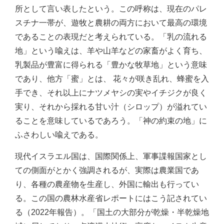
所として言い表したという。この呼称は、現在のパレ
スチナ一帯が、遊牧と農耕の両方において最高の環境
であることの表現だと考えられている。「乳の流れる
地」という喩えは、羊や山羊などの家畜がよく育ち、
乳製品が豊富に得られる「豊かな牧草地」という意味
であり、他方「蜜」とは、 花々が咲き乱れ、蜂蜜を入
手でき、それ以上にナツメヤシの実やイチジクが良く
実り、それから採れる甘い汁（シロップ）が溢れてい
ることを意味しているであろう。「神の約束の地」に
ふさわしい喩えである。
現代イスラエル国は、国際関係上、軍事諜報国家とし
ての側面がとかく強調されるが、実際は農業国であ
り、各種の農産物を生産し、外国に輸出も行ってい
る。この国の農林水産省レポートにはこう記されてい
る（2022年報告）。「国土の大部分が乾燥・半乾燥地