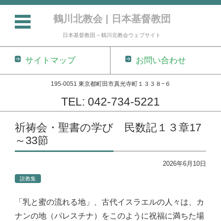
鶴川北教会 | 日本基督教団
日本基督教団 – 鶴川北教会ウェブサイト
サイトマップ
お問い合わせ
195-0051 東京都町田市真光寺町１３３８−６
TEL: 042-734-5221
コンテンツに移動
祈祷会・聖書の学び 民数記１３章17
～33節
2026年6月10日
説教集
「乳と蜜の流れる地」、古代イスラエルの人々は、カ
ナンの地（パレスチナ）をこのように祝福に満ちた場