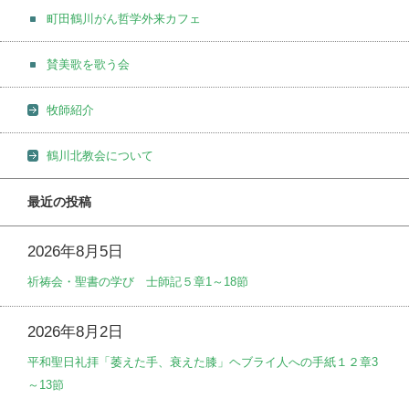
町田鶴川がん哲学外来カフェ
賛美歌を歌う会
牧師紹介
鶴川北教会について
最近の投稿
2026年8月5日
祈祷会・聖書の学び 士師記５章1～18節
2026年8月2日
平和聖日礼拝「萎えた手、衰えた膝」ヘブライ人への手紙１２章3
～13節