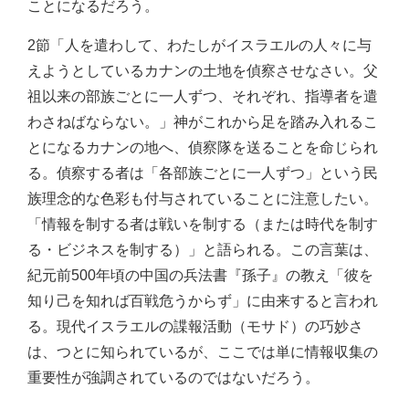
ことになるだろう。
2節「人を遣わして、わたしがイスラエルの人々に与
えようとしているカナンの土地を偵察させなさい。父
祖以来の部族ごとに一人ずつ、それぞれ、指導者を遣
わさねばならない。」神がこれから足を踏み入れるこ
とになるカナンの地へ、偵察隊を送ることを命じられ
る。偵察する者は「各部族ごとに一人ずつ」という民
族理念的な色彩も付与されていることに注意したい。
「情報を制する者は戦いを制する（または時代を制す
る・ビジネスを制する）」と語られる。この言葉は、
紀元前500年頃の中国の兵法書『孫子』の教え「彼を
知り己を知れば百戦危うからず」に由来すると言われ
る。現代イスラエルの諜報活動（モサド）の巧妙さ
は、つとに知られているが、ここでは単に情報収集の
重要性が強調されているのではないだろう。