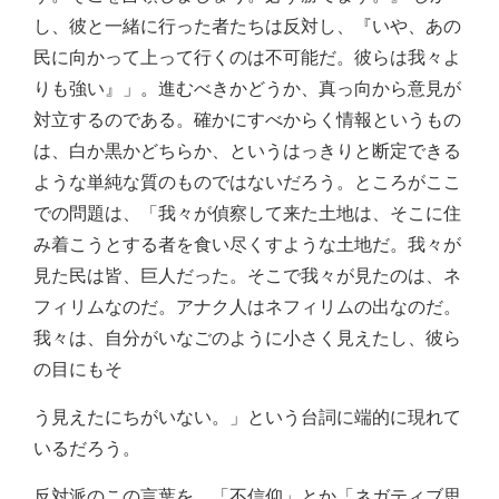
し、彼と一緒に行った者たちは反対し、『いや、あの
民に向かって上って行くのは不可能だ。彼らは我々よ
りも強い』」。進むべきかどうか、真っ向から意見が
対立するのである。確かにすべからく情報というもの
は、白か黒かどちらか、というはっきりと断定できる
ような単純な質のものではないだろう。ところがここ
での問題は、「我々が偵察して来た土地は、そこに住
み着こうとする者を食い尽くすような土地だ。我々が
見た民は皆、巨人だった。そこで我々が見たのは、ネ
フィリムなのだ。アナク人はネフィリムの出なのだ。
我々は、自分がいなごのように小さく見えたし、彼ら
の目にもそ
う見えたにちがいない。」という台詞に端的に現れて
いるだろう。
反対派のこの言葉を、「不信仰」とか「ネガティブ思