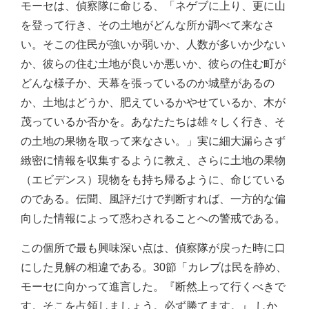
モーセは、偵察隊に命じる、「ネゲブに上り、更に山
を登って行き、その土地がどんな所か調べて来なさ
い。そこの住民が強いか弱いか、人数が多いか少ない
か、彼らの住む土地が良いか悪いか、彼らの住む町が
どんな様子か、天幕を張っているのか城壁があるの
か、土地はどうか、肥えているかやせているか、木が
茂っているか否かを。あなたたちは雄々しく行き、そ
の土地の果物を取って来なさい。」実に細大漏らさず
緻密に情報を収集するように教え、さらに土地の果物
（エビデンス）現物をも持ち帰るように、命じている
のである。伝聞、風評だけで判断すれば、一方的な偏
向した情報によって惑わされることへの警戒である。
この個所で最も興味深い点は、偵察隊が戻った時に口
にした見解の相違である。30節「カレブは民を静め、
モーセに向かって進言した。『断然上って行くべきで
す。そこを占領しましょう。必ず勝てます。』 しか