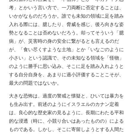
考」とかいう言い方で、一刀両断に否定することは、
いかがなものだろうか。誰でも未知の領域に足を踏み
入れる際には、臆したり、脅威を感じ、後ろ向きな姿
勢となることは否めないだろう。却ってそういう「臆
病」が、災害時の身の安全に繋がるとも言えるのだ
が、「食い尽くすような土地」とか「いなごのように
小さい」という認識で、その未知なる領域を「怪物」
のように勝手に思い込み、そこに足を踏み入れようと
する自分自身を、あまりに過小評価することこそが、
最大の問題ではないか。
大きな恐怖は、過度の警戒と懐疑と、ひいては暴力を
も生み出す。前述のようにイスラエルのカナン定着
は、良心的な歴史家の見るように、長期にわたる平和
的な浸透（時に、小競り合いはあったものの）による
ものである。しかし、そこに寄留しようとする人間た