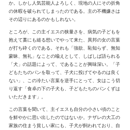
か。しかし人気芸能人よろしく、現地の人にその折角
の休暇を破られてしまったのである。主の不機嫌さは
その辺りにあるのかもしれない。
ところが、この主イエスの狭量さを、病気の子どもを
抱えて藁にも縋る想いでやって来た、異邦の女の言葉
が打ち砕くのである。それも「強欲、恥知らず、無知
蒙昧、無礼」なことの喩えとして、しばしば語られる
「犬」の話題によって、であることが興味深い。「子
どもたちのパンを取って、子犬に投げてやるのは良く
ない」、この冷たい言葉を逆手にとって、女はこう切
り返す「食卓の下の子犬も、子どもたちのパンくずは
いただきます」。
この言葉を聞いて、主イエスも自分の小さい頃のこと
を鮮やかに思い出したのではないか。ナザレの大工の
家族の住まう貧しい家にも、子犬が飼われており、自