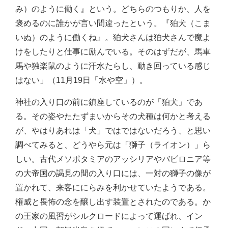
み）のように働く』という。どちらのつもりか、人を
褒めるのに誰かが言い間違ったという。『狛犬（こま
いぬ）のように働くね』。狛犬さんは狛犬さんで魔よ
けをしたりと仕事に励んでいる。そのはずだが、馬車
馬や独楽鼠のように汗水たらし、動き回っている感じ
はない」（11月19日「水や空」）。
神社の入り口の前に鎮座しているのが「狛犬」であ
る。その姿やたたずまいからその犬種は何かと考える
が、やはりあれは「犬」ではではないだろう、と思い
調べてみると、どうやら元は「獅子（ライオン）」ら
しい。古代メソポタミアのアッシリアやバビロニア等
の大帝国の謁見の間の入り口には、一対の獅子の像が
置かれて、来客ににらみを利かせていたようである。
権威と畏怖の念を醸し出す装置とされたのである。か
の王家の風習がシルクロードによって運ばれ、イン