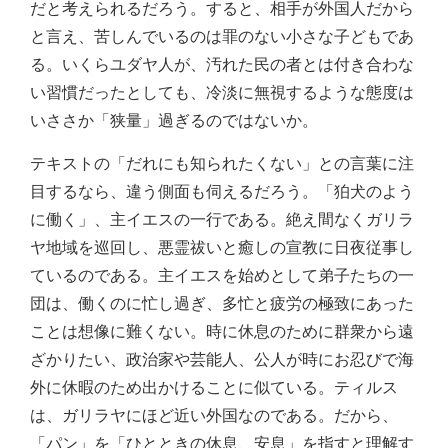
だと考えられるだろう。すると、相手が外国人だから
と言え、苦しんでいるのは罪のない小さな子どもであ
る。いくらユダヤ人が、汚れた民の者とは付き合わな
い習慣だったとしても、冷淡に無視するような態度は
いささか「狭量」過ぎるのではないか。
テキストの「だれにも知られたくない」との言葉に注
目するなら、違う側面も伺えるだろう。「狛犬のよう
に働く」、主イエスの一行である。絶え間なくガリラ
ヤ地域を巡回し、悪霊祓いと癒しの宣教に日夜従事し
ているのである。主イエスを始めとして弟子たちの一
団は、働くのに忙し過ぎ、多忙と疲労の極致にあった
ことは想像に難くない。時に休息のために群衆から遠
ざかりたい、政治家や芸能人、公人が時にお忍びで海
外に休暇のため出かけることに似ている。ティルス
は、ガリラヤにほど近い外国なのである。だから、
「パン」を「ひとときの休息、安息」を指すと理解す