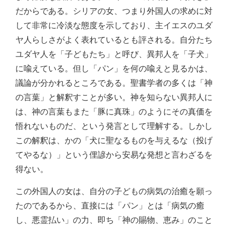
だからである。シリアの女、つまり外国人の求めに対
して非常に冷淡な態度を示しており、主イエスのユダ
ヤ人らしさがよく表れているとも評される。自分たち
ユダヤ人を「子どもたち」と呼び、異邦人を「子犬」
に喩えている。但し「パン」を何の喩えと見るかは、
議論が分かれるところである。聖書学者の多くは「神
の言葉」と解釈すことが多い。神を知らない異邦人に
は、神の言葉もまた「豚に真珠」のようにその真価を
悟れないものだ、という発言として理解する。しかし
この解釈は、かの「犬に聖なるものを与えるな（投げ
てやるな）」という俚諺から安易な発想と言わざるを
得ない。
この外国人の女は、自分の子どもの病気の治癒を願っ
たのであるから、直接には「パン」とは「病気の癒
し、悪霊払い」の力、即ち「神の賜物、恵み」のこと