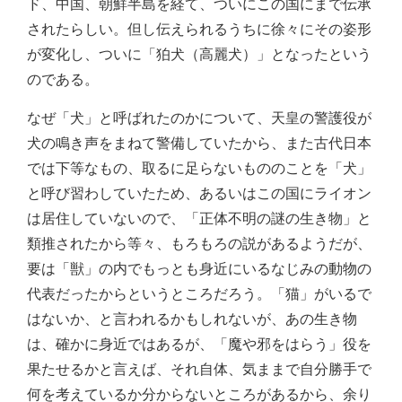
ド、中国、朝鮮半島を経て、ついにこの国にまで伝承
されたらしい。但し伝えられるうちに徐々にその姿形
が変化し、ついに「狛犬（高麗犬）」となったという
のである。
なぜ「犬」と呼ばれたのかについて、天皇の警護役が
犬の鳴き声をまねて警備していたから、また古代日本
では下等なもの、取るに足らないもののことを「犬」
と呼び習わしていたため、あるいはこの国にライオン
は居住していないので、「正体不明の謎の生き物」と
類推されたから等々、もろもろの説があるようだが、
要は「獣」の内でもっとも身近にいるなじみの動物の
代表だったからというところだろう。「猫」がいるで
はないか、と言われるかもしれないが、あの生き物
は、確かに身近ではあるが、「魔や邪をはらう」役を
果たせるかと言えば、それ自体、気ままで自分勝手で
何を考えているか分からないところがあるから、余り