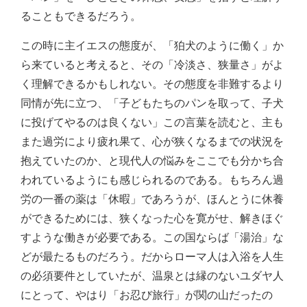
ることもできるだろう。
この時に主イエスの態度が、「狛犬のように働く」か
ら来ていると考えると、その「冷淡さ、狭量さ」がよ
く理解できるかもしれない。その態度を非難するより
同情が先に立つ、「子どもたちのパンを取って、子犬
に投げてやるのは良くない」この言葉を読むと、主も
また過労により疲れ果て、心が狭くなるまでの状況を
抱えていたのか、と現代人の悩みをここでも分かち合
われているようにも感じられるのである。もちろん過
労の一番の薬は「休暇」であろうが、ほんとうに休養
ができるためには、狭くなった心を寛がせ、解きほぐ
すような働きが必要である。この国ならば「湯治」な
どが最たるものだろう。だからローマ人は入浴を人生
の必須要件としていたが、温泉とは縁のないユダヤ人
にとって、やはり「お忍び旅行」が関の山だったの