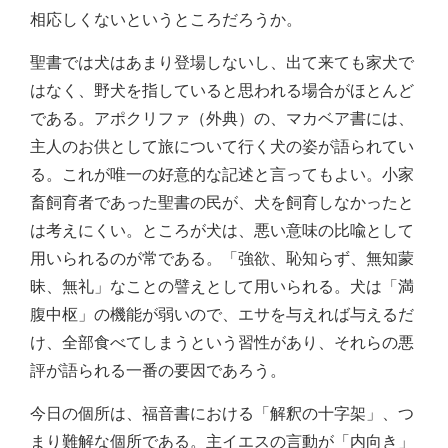
相応しくないというところだろうか。
聖書では犬はあまり登場しないし、出て来ても家犬で
はなく、野犬を指していると思われる場合がほとんど
である。アポクリファ（外典）の、マカベア書には、
主人のお供として旅について行く犬の姿が語られてい
る。これが唯一の好意的な記述と言ってもよい。小家
畜飼育者であった聖書の民が、犬を飼育しなかったと
は考えにくい。ところが犬は、悪い意味の比喩として
用いられるのが常である。「強欲、恥知らず、無知蒙
昧、無礼」なことの譬えとして用いられる。犬は「満
腹中枢」の機能が弱いので、エサを与えれば与えるだ
け、全部食べてしまうという習性があり、それらの悪
評が語られる一番の要因であろう。
今日の個所は、福音書における「解釈の十字架」、つ
まり難解な個所である。主イエスの言動が「内向き」