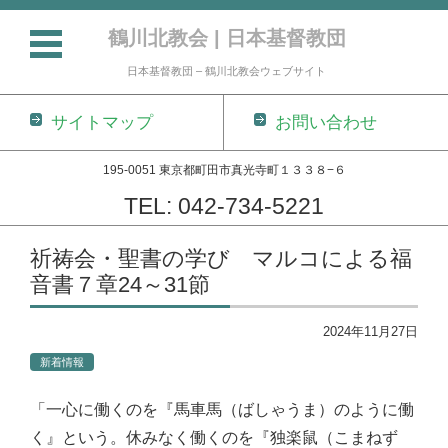
鶴川北教会 | 日本基督教団
日本基督教団 – 鶴川北教会ウェブサイト
サイトマップ
お問い合わせ
195-0051 東京都町田市真光寺町１３３８−６
TEL: 042-734-5221
コンテンツに移動
祈祷会・聖書の学び マルコによる福
音書７章24～31節
2024年11月27日
新着情報
「一心に働くのを『馬車馬（ばしゃうま）のように働
く』という。休みなく働くのを『独楽鼠（こまねず