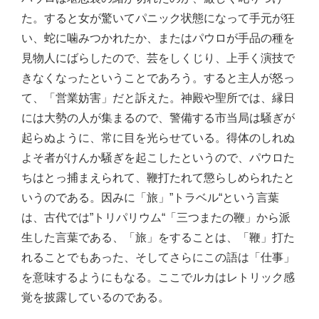
た。すると女が驚いてパニック状態になって手元が狂
い、蛇に噛みつかれたか、またはパウロが手品の種を
見物人にばらしたので、芸をしくじり、上手く演技で
きなくなったということであろう。すると主人が怒っ
て、「営業妨害」だと訴えた。神殿や聖所では、縁日
には大勢の人が集まるので、警備する市当局は騒ぎが
起らぬように、常に目を光らせている。得体のしれぬ
よそ者がけんか騒ぎを起こしたというので、パウロた
ちはとっ捕まえられて、鞭打たれて懲らしめられたと
いうのである。因みに「旅」”トラベル“という言葉
は、古代では”トリパリウム“「三つまたの鞭」から派
生した言葉である、「旅」をすることは、「鞭」打た
れることでもあった、そしてさらにこの語は「仕事」
を意味するようにもなる。ここでルカはレトリック感
覚を披露しているのである。