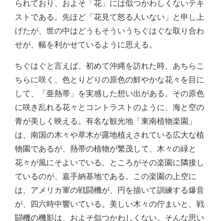
られており、およそ「花」には似つかわしくないテキ
ストである。先ほど「花見て怒る人いない」と申し上
げたが、世の中はどうもそういうちぐはぐな取り合わ
せが、幅を利かせているように思える。
ちぐはぐと言えば、初めて沖縄を訪れた時、あちらこ
ちらに咲く、色とりどりの原色の鮮やかな花々を目に
して、「亜熱帯」を実感した想い出がある。その原色
に咲き乱れる花々とコントラストのように、海と空の
青が美しく映える。有名な観光地「東南植物楽園」
は、南国の木々や草木が露地植えされている広大な植
物園であるが、熱帯の植物が繁茂して、木々の緑と
花々が風にそよいでいる。ところがその楽園に隣接し
ているのが、嘉手納基地である。この楽園の上空に
は、アメリカ軍の戦闘機が、円を描いて訓練する爆音
が、四六時中響いている。美しい木々の佇まいと、戦
闘機の機影は、およそ似つかわしくない。そんな思い