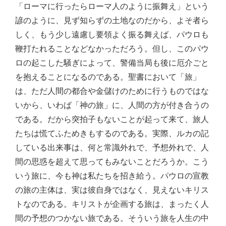
「ローマに行ったらローマ人のように振舞え」という
諺のように、見ず知らずの土地なのだから、よそ者ら
しく、もう少し遠慮し要領よく振る舞えば、パウロも
鞭打たれることなどなかっただろう。但し、このパウ
ロの起こした騒ぎによって、警備当局も後に厄介ごと
を抱えることになるのである。聖書において「旅」
は、ただ人間の都合や金儲けのために行うものではな
いから、いわば「神の旅」に、人間の方が付き合うの
である。だから突拍子もないことが起って来て、旅人
たちは慌てふためきもするのである。実際、ルカの記
している出来事は、何と常識外れで、予想外れで、人
間の思惑を超えて思ってもみないことだろうか。こう
いう旅に、今も神は私たちを招き給う。パウロの宣教
の旅の主体は、実は彼自身ではなく、見えないキリス
トなのである。キリストが企画する旅は、まったく人
間の予想のつかない旅である。そういう旅を人生の中