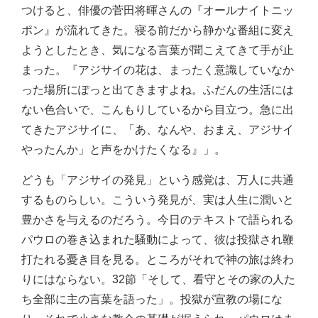
つけると、俳優の菅田将暉さんの『オールナイトニッ
ポン』が流れてきた。寝る前だから静かな番組に変え
ようとしたとき、気になる言葉が聞こえてきて手が止
まった。『アジサイの花は、まったく意識していなか
った場所にぽっと出てきますよね。ふだんの生活には
ない色合いで、こんもりしているから目立つ。急に出
てきたアジサイに、「あ、なんや、おまえ、アジサイ
やったんか」と声をかけたくなる』」。
どうも「アジサイの発見」という感覚は、万人に共通
するものらしい。こういう発見が、実は人生に潤いと
豊かさを与えるのだろう。今日のテキストで語られる
パウロの巻き込まれた騒動によって、彼は投獄され鞭
打たれる憂き目を見る。ところがそれで神の旅は終わ
りにはならない。32節「そして、看守とその家の人た
ち全部に主の言葉を語った」。投獄が宣教の場にな