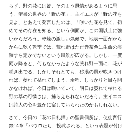
らず、野の花には皆、そのよう風情があるように思
う。聖書の世界の「野の花」、主イエスが「野の花を
見よ」とあえて発言したのは、「咲いた花を見て、初
めてその存在を知る」という側面が、この国以上に強
いからだろう。乾燥の激しい気候で、地表一面がから
からに乾く乾季では、荒れ野はただ赤茶色に生命の痕
跡すら定かでないという風景が広がる。しかし、一度
雨が降ると、何もなかったような荒れ野一面に、花が
咲き出でる。しかしそれとても、砂漠の風が吹きつけ
れば、萎れて枯れてしまう。余程、しっかりと目を開
かなければ、今日は咲いていて、明日は萎れて枯れる
野の草の可憐さは、捕らえられないだろう。主イエス
は詩人の心を豊かに宿しておられたのかもしれない。
さて、今日の「花の日礼拝」の聖書個所は、使徒言行
録14章「パウロたち、投獄される」という表題が付け