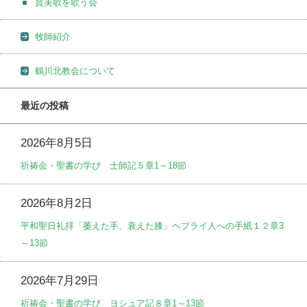
賛美歌を歌う会
牧師紹介
鶴川北教会について
最近の投稿
2026年8月5日
祈祷会・聖書の学び 士師記５章1～18節
2026年8月2日
平和聖日礼拝「萎えた手、衰えた膝」ヘブライ人への手紙１２章3
～13節
2026年7月29日
祈祷会・聖書の学び ヨシュア記８章1～13節