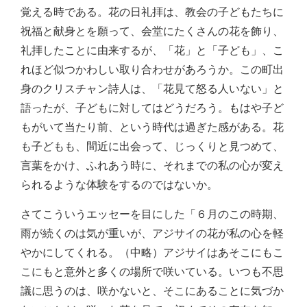
覚える時である。花の日礼拝は、教会の子どもたちに
祝福と献身とを願って、会堂にたくさんの花を飾り、
礼拝したことに由来するが、「花」と「子ども」、こ
れほど似つかわしい取り合わせがあろうか。この町出
身のクリスチャン詩人は、「花見て怒る人いない」と
語ったが、子どもに対してはどうだろう。もはや子ど
もがいて当たり前、という時代は過ぎた感がある。花
も子どもも、間近に出会って、じっくりと見つめて、
言葉をかけ、ふれあう時に、それまでの私の心が変え
られるような体験をするのではないか。
さてこういうエッセーを目にした「６月のこの時期、
雨が続くのは気が重いが、アジサイの花が私の心を軽
やかにしてくれる。（中略）アジサイはあそこにもこ
こにもと意外と多くの場所で咲いている。いつも不思
議に思うのは、咲かないと、そこにあることに気づか