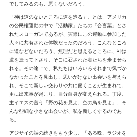
でしてみるのも、悪くないだろう。
「神は道のないところに道を造る」、とは、アメリカ
の公民権運動の中で「活動家」たちの「合言葉」とさ
れたスローガンであるが、実際にこの運動に参加した
人々に共有された体験だったのだろう。こんなところ
に道などないだろう、無理だと思えるところに、神は
道を造って下さり、そこに召された者たちを歩ませら
れる。その途上で、私たちはいろいろそれまで気づか
なかったことを見出し、思いがけない出会いを与えら
れ、そこで新しい交わりや共に働くことが生まれて、
更に出来事が起こり、自分自身が変えられる。丁度、
主イエスの言う「野の花を見よ、空の鳥を見よ」、そ
んな些細な小さな出会いが、私を新しくするのであ
る。
アジサイの話の続きをもう少し、「ある晩、ラジオを