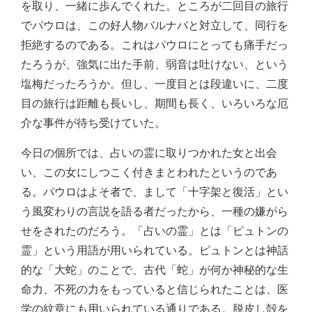
を取り、一緒に歩んでくれた。ところが二回目の旅行
でパウロは、この好人物バルナバと対立して、同行を
拒絶するのである。これはパウロにとっても痛手だっ
たろうが、強気に出た手前、弱音は吐けない、という
塩梅だったろうか。但し、一度目とは段違いに、二度
目の旅行は距離も長いし、期間も長く、いろいろな厄
介な事件が待ち受けていた。
今日の個所では、占いの霊に取りつかれた女と出会
い、この女にしつこく付きまとわれたというのであ
る。パウロはよそ者で、まして「十字架と復活」とい
う風変わりの言説を語る者だったから、一種の嫌がら
せをされたのだろう。「占いの霊」とは「ピュトンの
霊」という用語が用いられている。ピュトンとは神話
的な「大蛇」のことで、古代「蛇」が何か神秘的な生
命力、不死の力をもっていると信じられたことは、医
学の紋章にも用いられている通りである。脱皮し殻を