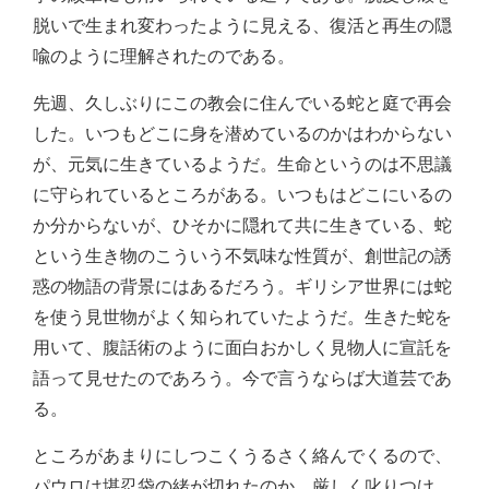
脱いで生まれ変わったように見える、復活と再生の隠
喩のように理解されたのである。
先週、久しぶりにこの教会に住んでいる蛇と庭で再会
した。いつもどこに身を潜めているのかはわからない
が、元気に生きているようだ。生命というのは不思議
に守られているところがある。いつもはどこにいるの
か分からないが、ひそかに隠れて共に生きている、蛇
という生き物のこういう不気味な性質が、創世記の誘
惑の物語の背景にはあるだろう。ギリシア世界には蛇
を使う見世物がよく知られていたようだ。生きた蛇を
用いて、腹話術のように面白おかしく見物人に宣託を
語って見せたのであろう。今で言うならば大道芸であ
る。
ところがあまりにしつこくうるさく絡んでくるので、
パウロは堪忍袋の緒が切れたのか、厳しく叱りつけ