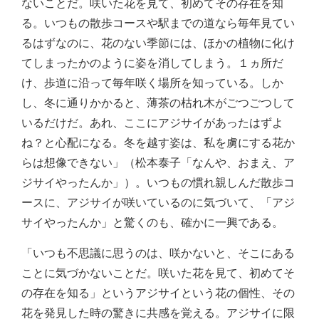
ないことだ。咲いた花を見て、初めてその存在を知
る。いつもの散歩コースや駅までの道なら毎年見てい
るはずなのに、花のない季節には、ほかの植物に化け
てしまったかのように姿を消してしまう。１ヵ所だ
け、歩道に沿って毎年咲く場所を知っている。しか
し、冬に通りかかると、薄茶の枯れ木がごつごつして
いるだけだ。あれ、ここにアジサイがあったはずよ
ね？と心配になる。冬を越す姿は、私を虜にする花か
らは想像できない」（松本泰子「なんや、おまえ、ア
ジサイやったんか」）。いつもの慣れ親しんだ散歩コ
ースに、アジサイが咲いているのに気づいて、「アジ
サイやったんか」と驚くのも、確かに一興である。
「いつも不思議に思うのは、咲かないと、そこにある
ことに気づかないことだ。咲いた花を見て、初めてそ
の存在を知る」というアジサイという花の個性、その
花を発見した時の驚きに共感を覚える。アジサイに限