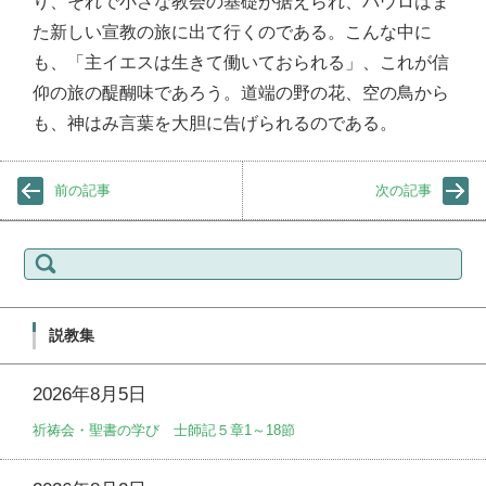
り、それで小さな教会の基礎が据えられ、パウロはま
た新しい宣教の旅に出て行くのである。こんな中に
も、「主イエスは生きて働いておられる」、これが信
仰の旅の醍醐味であろう。道端の野の花、空の鳥から
も、神はみ言葉を大胆に告げられるのである。
前の記事
次の記事
検
索:
説教集
2026年8月5日
祈祷会・聖書の学び 士師記５章1～18節