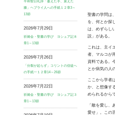
平和聖日礼拝「萎えた手、衰えた
膝」ヘブライ人への手紙１２章3～
13節
聖書の学問は
を、何とか探
2026年7月29日
は、めずらし
説」がある。
祈祷会・聖書の学び ヨシュア記８
章1～13節
これは、主イ
者、マルコが
2026年7月26日
資料である。
「分裂が起らず」コリントの信徒へ
とか病気の人
の手紙一１２章14～26節
ここから学者
2026年7月22日
か、と想像す
められるから
祈祷会・聖書の学び ヨシュア記３
章1～13節
「敵を愛し、
愛せ」。この