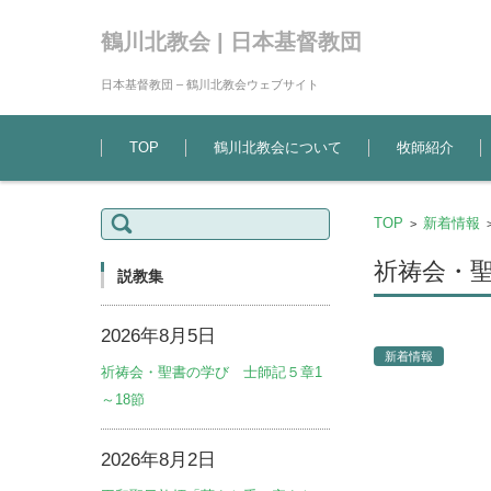
鶴川北教会 | 日本基督教団
日本基督教団 – 鶴川北教会ウェブサイト
コンテンツに移動
TOP
鶴川北教会について
牧師紹介
検
TOP
新着情報
>
索:
祈祷会・聖
説教集
2026年8月5日
新着情報
祈祷会・聖書の学び 士師記５章1
～18節
2026年8月2日