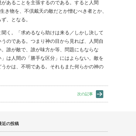
境があることを主張するのである。すると人間
の生き物を、不倶戴天の敵だとか憎むべき者とか、
らず、となる。
と聞く。「求めるなら助けは来る／しかし決して
いうのである。つまり神の目から見れば、人間自
い。誰が敵で、誰が味方か等、問題にもならな
い」は人間の「勝手な区分」にはよらない。敵を
どうかは、不明である。それもまた何らかの神の
次の記事
最近の投稿