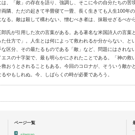
には、「敵」の存在を語り、強調し、そこに今の自分たちの苦
軒両隣、ただの起きて半畳寝て一畳、長く生きても人生100年
になる。敵は殺して構わない、憎むべき者は、抹殺せざるべか
三郎氏が引用した次の言葉がある。ある著名な米国詩人の言葉
った仕方で」。人生とは何によって救われるか分からない、と
手な区分、その最たるものである「敵」など、問題にはされな
イエスの十字架で、最も明らかにされたことである。「神の救
を救おうとされることもある。今回のコロナが、そういう敵か
なるやもしれぬ。今、しばらくの時が必要であろう。
ページ一覧
sitemap