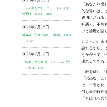
2026年7月19日
「あなたを憎
「その実を示し」コリントの信徒へ
的な違いは、
の手紙二６章1～10節
親切にされる
味悪く、不可
2026年7月15日
いう論理が語
祈祷会・聖書の学び 申命記３０章
1～12節
ところが、主
語れるから、
2026年7月12日
うかがって、
疲れるであろ
「秘められた真理」テモテへの手紙
一３章14～16節
「敵を愛し、
「崇高な」こ
ば、一番かわ
何も愛の行動
「喜ばれる喜