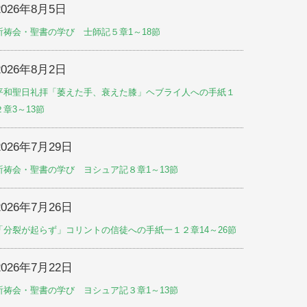
2026年8月5日
祈祷会・聖書の学び 士師記５章1～18節
2026年8月2日
平和聖日礼拝「萎えた手、衰えた膝」ヘブライ人への手紙１
２章3～13節
2026年7月29日
祈祷会・聖書の学び ヨシュア記８章1～13節
2026年7月26日
「分裂が起らず」コリントの信徒への手紙一１２章14～26節
2026年7月22日
祈祷会・聖書の学び ヨシュア記３章1～13節