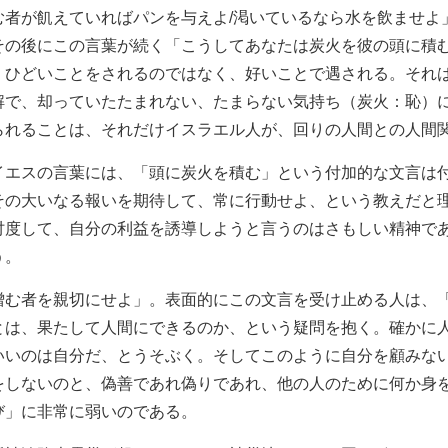
む者が飢えていればパンを与えよ/渇いているなら水を飲ませよ
その後にこの言葉が続く「こうしてあなたは炭火を彼の頭に積
。ひどいことをされるのではなく、好いことで遇される。それ
解で、却っていたたまれない、たまらない気持ち（炭火：恥）
られることは、それだけイスラエル人が、回りの人間との人間
イエスの言葉には、「頭に炭火を積む」という付加的な文言は
その大いなる報いを期待して、常に行動せよ、という教えだと
忖度して、自分の利益を誘導しようと言うのはさもしい精神で
う。
憎む者を親切にせよ」。表面的にこの文言を受け止める人は、
とは、果たして人間にできるのか、という疑問を抱く。確かに
いいのは自分だ、とうそぶく。そしてこのように自分を顧みな
をしないのと、偽善であれ偽りであれ、他の人のために何か身
び」に非常に弱いのである。