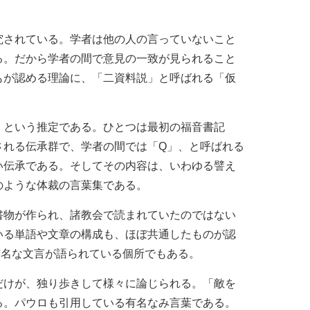
究されている。学者は他の人の言っていないこと
る。だから学者の間で意見の一致が見られること
もが認める理論に、「二資料説」と呼ばれる「仮
、という推定である。ひとつは最初の福音書記
される伝承群で、学者の間では「Q」、と呼ばれる
い伝承である。そしてその内容は、いわゆる譬え
のような体裁の言葉集である。
書物が作られ、諸教会で読まれていたのではない
いる単語や文章の構成も、ほぼ共通したものが認
有名な文言が語られている個所でもある。
だけが、独り歩きして様々に論じられる。「敵を
る。パウロも引用している有名なみ言葉である。