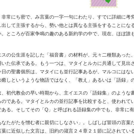
、非常にち密で、み言葉の一字一句にわたり、すでに詳細に考
し出して主張するから、勢い他とは異なる主張をすることにな
い。ところが百家争鳴の趣のある新約学の中で、現在、ほぼ誰
エスの公生涯を記した「福音書」の材料が、元々二種類あった
用いた伝承である。もう一つは、マタイとルカに共通して見出
今日の聖書個所は、マタイにも並行記事あるが、マルコにはな
の癒しというような物語ではなく、「教え」あるいは「語録」
は、初代教会の早い時期から、主イエスの「語録集」のような
るのである。マタイとルカの並行記事を比較すると、使われて
である。そしてその「Q」と呼ばれる語録集の中でも、非常に
あなたがたを憎む者に親切にしなさい」。しばしば冒頭の言葉
言葉に近似した文言は、旧約の箴言２４章２１節に記されてい