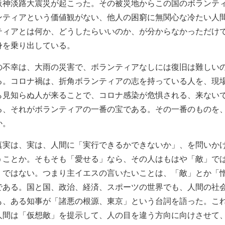
阪神淡路大震災が起こった。その被災地からこの国のボランテ
ンティアという価値観がない、他人の困窮に無関心な冷たい人
ティアとは何か、どうしたらいいのか、が分からなかっただけ
身を乗り出している。
の不幸は、大雨の災害で、ボランティアなしには復旧は難しい
る。コロナ禍は、折角ボランティアの志を持っている人を、現
ら見知らぬ人が来ることで、コロナ感染が危惧される、来ない
る、それがボランティアの一番の宝である。その一番のものを
か。
真実は、実は、人間に「実行できるかできないか」、を問いか
うことか。そもそも「愛せる」なら、その人はもはや「敵」で
」ではない。つまり主イエスの言いたいことは、「敵」とか「
である。国と国、政治、経済、スポーツの世界でも、人間の社
も、ある知事が「諸悪の根源、東京」という台詞を語った。こ
人間は「仮想敵」を提示して、人の目を違う方向に向けさせて