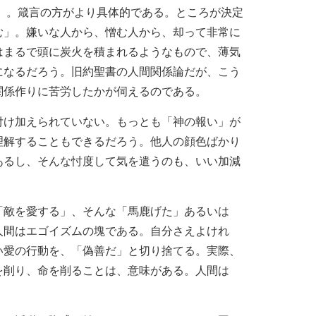
」。箴言の方がより具体的である。ところが決定
む」。嫌いな人から、憎む人から、却って非常に
はまるで頭に炭火を積まれるようなもので、薄気
になるだろう。旧約聖書の人間関係論だが、こう
関係作りに苦労したかが伺えるのである。
付け加えられていない。もっとも「神の報い」が
理解することもできるだろう。他人の顔色ばかり
あるし、そんな忖度して気を遣うのも、いい加減
「敵を愛する」、そんな「馬鹿げた」あるいは
人間はエゴイズムの塊である。自分さえよけれ
い愛の行動を、「偽善だ」と切り捨てる。実際、
を削り、命を削ることは、意味がある。人間は