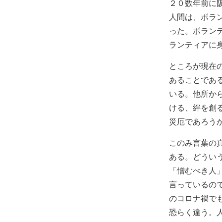
２０数年前に
人間は、ボラ
った。ボラン
ランティアに
ところが現在
あることであ
いる。他所か
ける、絆を創
災厄であろう
このみ言葉の
ある。どうい
「憎むべき人
言っているの
のコロナ禍で
恐らく違う。